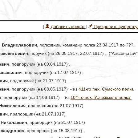
|
Добавить нового
|
Прикрепить существ
в Владиславович
, полковник, командир полка 23.04.1917 по ???.
Авксентьевич
, поручик (на 26.05.1917, 22.07.1917) ,, ("Авксеньтьич"
ович
, подпоручик (на 09.04.1917) ,
анасьевич
, подпоручик (на 17.07.1917) ,
ович
, подпоручик (на 21.07.1917)
евич
, подпоручик (на 08.05.1917) - из
411-го пех. Сумского полка
ч
, подпоручик (на 14.08.1917) - из
104-го пех. Устюжского полка
 Николаевич
, прапорщик (на 21.07.1917)
евич
, прапорщик (на 21.07.1917)
 Николаевич
, прапорщик (на 21.07.1917)
ксандрович
, прапорщик (на 15.08.1917) ,