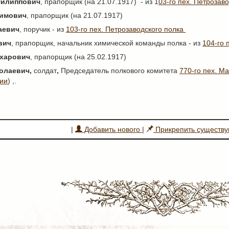
Филиппович
, прапорщик (на 21.07.1917) - из 1
03-го пех. Петрозав
имович
, прапорщик (на 21.07.1917)
аевич
, поручик - из
103-го пех. Петрозаводского полка
вич
, прапорщик, начальник химической команды полка - из
104-го 
ахарович
, прапорщик (на 25.02.1917)
олаевич,
солдат
,
Председатель полкового комитета
770-го пех. М
зии
) ,.
|
Добавить нового
|
Прикрепить существ