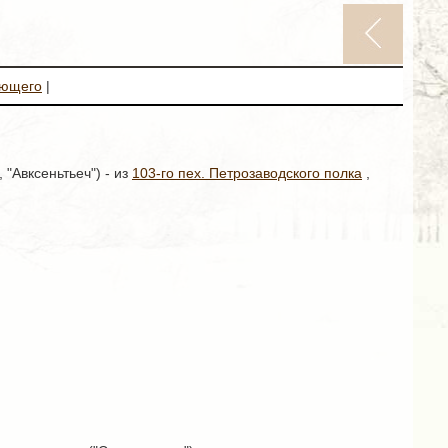
ующего
|
, "Авксеньтьеч") - из
103-го пех. Петрозаводского полка
,