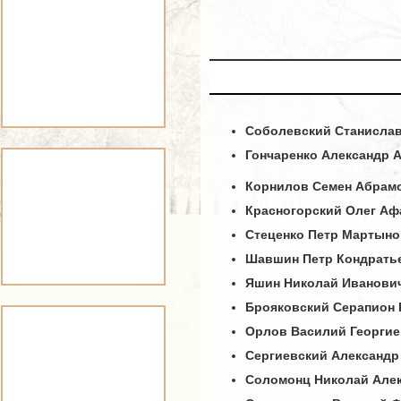
Соболевский Станисла
Гончаренко Александр 
Корнилов Семен Абрам
Красногорский Олег Аф
Стеценко Петр Мартын
Шавшин Петр Кондрать
Яшин Николай Иванови
Брояковский Серапион
Орлов Василий Георги
Сергиевский Александр
Соломонц Николай Але