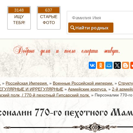
3148
637
ИЩУ
СТАРЫЕ
ТЕБЯ!
ФОТО
Найти родных
Добрые дела и после смерти живут.
.
»
Российская Империя.
»
Военные Российской империи.
»
Структ
ЕГУЛЯРНЫЕ И ИРРЕГУЛЯРНЫЕ
»
Армейские корпуса.
»
2-й армейс
кий полк, / 770-й пехотный Гипсарский полк.
»
Персоналии 770-го
оналии 770-го пехотного Мам