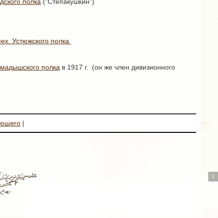
одского полка
("Степакушкин")
пех. Устюжского полка
амадышского полка
в 1917 г.
(он же член дивизионного
ующего
|