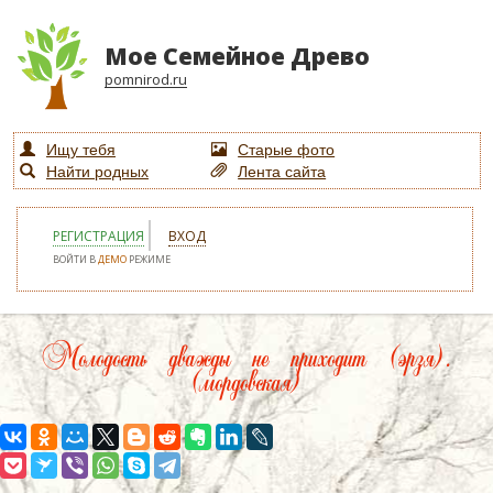
Мое Семейное Древо
pomnirod.ru
Ищу тебя
Старые фото
Найти родных
Лента сайта
РЕГИСТРАЦИЯ
ВХОД
ВОЙТИ В
ДЕМО
РЕЖИМЕ
Молодость дважды не приходит (эрзя).
(мордовская)