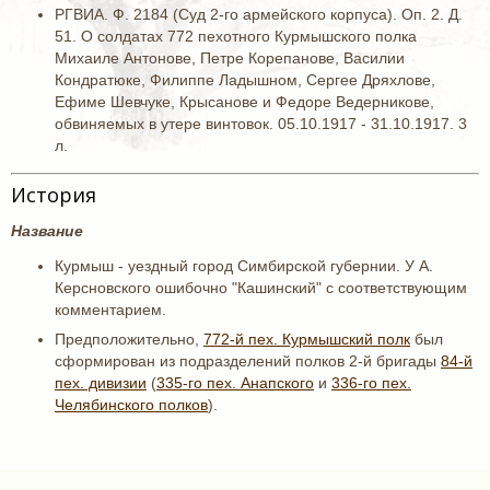
РГВИА. Ф. 2184 (Суд 2-го армейского корпуса). Оп. 2. Д.
51. О солдатах 772 пехотного Курмышского полка
Михаиле Антонове, Петре Корепанове, Василии
Кондратюке, Филиппе Ладышном, Сергее Дряхлове,
Ефиме Шевчуке, Крысанове и Федоре Ведерникове,
обвиняемых в утере винтовок. 05.10.1917 - 31.10.1917. 3
л.
История
Название
Курмыш - уездный город Симбирской губернии. У А.
Керсновского ошибочно "Кашинский" с соответствующим
комментарием.
Предположительно,
772-й пех. Курмышский полк
был
сформирован из подразделений полков 2-й бригады
84-й
пех. дивизии
(
335-го пех. Анапского
и
336-го пех.
Челябинского полков
).