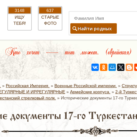
3148
637
ИЩУ
СТАРЫЕ
ТЕБЯ!
ФОТО
Найти родных
Кто хочет — тот может. (еврейская)
.
»
Российская Империя.
»
Военные Российской империи.
»
Структ
ЕГУЛЯРНЫЕ И ИРРЕГУЛЯРНЫЕ
»
Армейские корпуса.
»
2-й Туркес
кестанский стрелковый полк.
»
Исторические документы 17-го Туркес
е документы 17-го Туркестанс