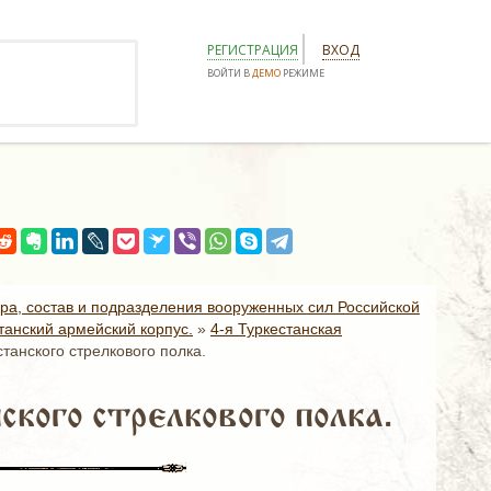
РЕГИСТРАЦИЯ
ВХОД
ВОЙТИ В
ДЕМО
РЕЖИМЕ
ура, состав и подразделения вооруженных сил Российской
танский армейский корпус.
»
4-я Туркестанская
танского стрелкового полка.
кого стрелкового полка.