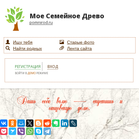
Мое Семейное Древо
pomnirod.ru
Ищу тебя
Старые фото
Найти родных
Лента сайта
РЕГИСТРАЦИЯ
ВХОД
ВОЙТИ В
ДЕМО
РЕЖИМЕ
Дашь себе волю — спустишь и
отцовскую долю.