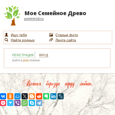
Мое Семейное Древо
pomnirod.ru
Ищу тебя
Старые фото
Найти родных
Лента сайта
РЕГИСТРАЦИЯ
ВХОД
ВОЙТИ В
ДЕМО
РЕЖИМЕ
Всякая борозда труд любит.