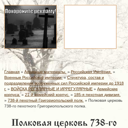
Главная
»
Архивные материалы.
»
Российская Империя.
»
Военные Российской империи.
»
Структура, состав и
подразделения вооруженных сил Российской империи до 1918
г.
»
ВОЙСКА РЕГУЛЯРНЫЕ И ИРРЕГУЛЯРНЫЕ
»
Армейские
корпуса.
»
21-й армейский корпус.
»
185-я пехотная дивизия.
»
738-й пехотный Григориопольский полк.
»
Полковая церковь
738-го пехотного Григориопольского полка.
Полковая церковь 738-го