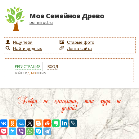
Мое Семейное Древо
pomnirod.ru
Ищу тебя
Старые фото
Найти родных
Лента сайта
РЕГИСТРАЦИЯ
ВХОД
ВОЙТИ В
ДЕМО
РЕЖИМЕ
Добра не смыслишь, так худа не
делай!