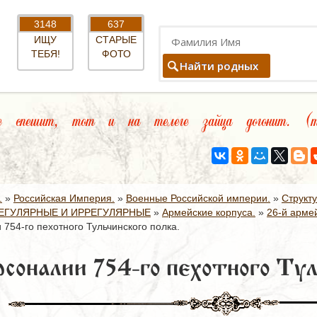
3148
637
ИЩУ
СТАРЫЕ
ТЕБЯ!
ФОТО
Найти родных
спешит, тот и на телеге зайца догонит. (та
.
»
Российская Империя.
»
Военные Российской империи.
»
Структ
ЕГУЛЯРНЫЕ И ИРРЕГУЛЯРНЫЕ
»
Армейские корпуса.
»
26-й армей
754-го пехотного Тульчинского полка.
соналии 754-го пехотного Тул