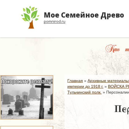
Мое Семейное Древо
pomnirod.ru
Кто не 
Главная
»
Архивные материалы
империи до 1918 г.
»
ВОЙСКА Р
Тульчинский полк.
»
Персоналии 
Пер