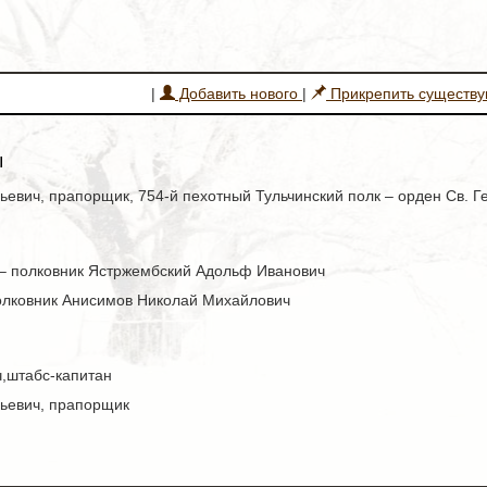
|
Добавить нового
|
Прикрепить существ
ы
вич, прапорщик, 754-й пехотный Тульчинский полк – орден Св. Геор
7 – полковник Ястржембский Адольф Иванович
полковник Анисимов Николай Михайлович
,штабс-капитан
ьевич, прапорщик