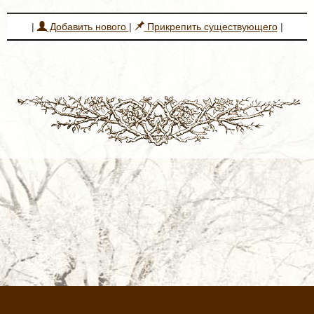
|
Добавить нового
|
Прикрепить существующего
|