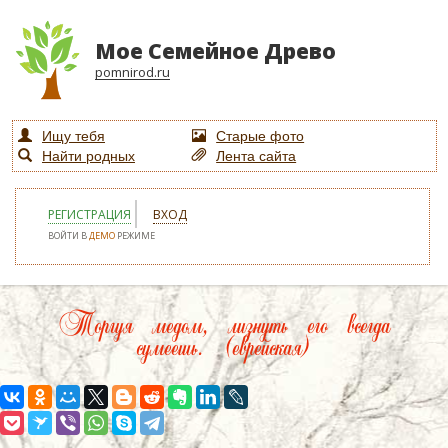
Мое Семейное Древо
pomnirod.ru
Ищу тебя
Старые фото
Найти родных
Лента сайта
РЕГИСТРАЦИЯ
ВХОД
ВОЙТИ В
ДЕМО
РЕЖИМЕ
Торгуя медом, лизнуть его всегда
сумеешь. (еврейская)