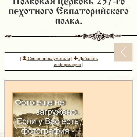
Полковая церковь 257-го
пехотного Евпаторийского
полка.
|
Священнослужители
|
Добавить
информацию
|