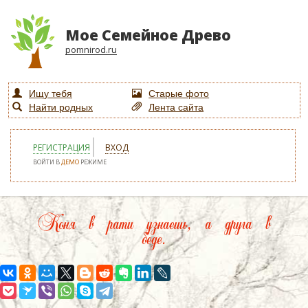
Мое Семейное Древо
pomnirod.ru
Ищу тебя
Старые фото
Найти родных
Лента сайта
РЕГИСТРАЦИЯ
ВХОД
ВОЙТИ В
ДЕМО
РЕЖИМЕ
Коня в рати узнаешь, а друга в
беде.