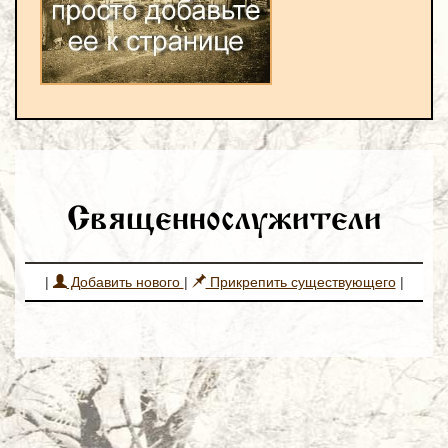
Священнослужители
|
Добавить нового
|
Прикрепить существующего
|