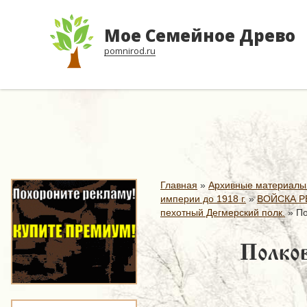
Мое Семейное Древо
pomnirod.ru
Главная
»
Архивные материалы
империи до 1918 г.
»
ВОЙСКА Р
пехотный Дегмерский полк.
»
По
Полков