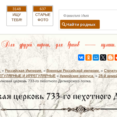
3148
637
ИЩУ
СТАРЫЕ
ТЕБЯ!
ФОТО
Найти родных
Для друзей пироги, для врагов — кулаки.
.
»
Российская Империя.
»
Военные Российской империи.
»
Структ
ЕГУЛЯРНЫЕ И ИРРЕГУЛЯРНЫЕ
»
Армейские корпуса.
»
28-й армей
лковая церковь 733-го пехотного Дегмерского полка.
ая церковь 733-го пехотного 