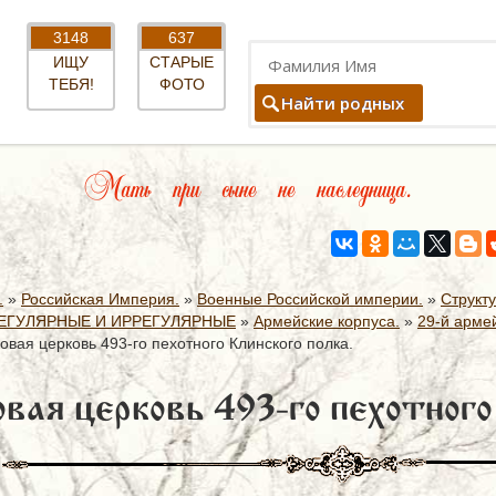
3148
637
ИЩУ
СТАРЫЕ
ТЕБЯ!
ФОТО
Найти родных
Мать при сыне не наследница.
.
»
Российская Империя.
»
Военные Российской империи.
»
Структ
ЕГУЛЯРНЫЕ И ИРРЕГУЛЯРНЫЕ
»
Армейские корпуса.
»
29-й армей
овая церковь 493-го пехотного Клинского полка.
вая церковь 493-го пехотного