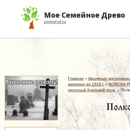
Мое Семейное Древо
pomnirod.ru
Главная
»
Архивные материалы
империи до 1918 г.
»
ВОЙСКА Р
пехотный Клинский полк.
»
Полк
Полко