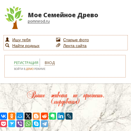
Мое Семейное Древо
pomnirod.ru
Ищу тебя
Старые фото
Найти родных
Лента сайта
РЕГИСТРАЦИЯ
ВХОД
ВОЙТИ В
ДЕМО
РЕЖИМЕ
Выше живота не прыгнешь.
(мордовская)