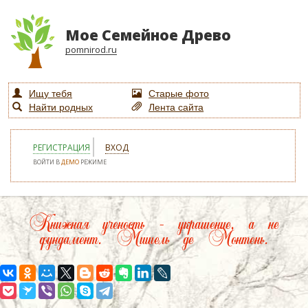
Мое Семейное Древо
pomnirod.ru
Ищу тебя
Старые фото
Найти родных
Лента сайта
РЕГИСТРАЦИЯ
ВХОД
ВОЙТИ В
ДЕМО
РЕЖИМЕ
Книжная ученость – украшение, а не
фундамент. Мишель де Монтень.