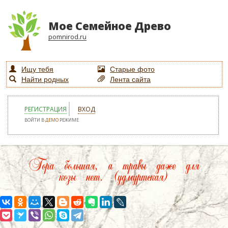
Мое Семейное Древо
pomnirod.ru
Ищу тебя
Старые фото
Найти родных
Лента сайта
РЕГИСТРАЦИЯ
ВХОД
ВОЙТИ В
ДЕМО
РЕЖИМЕ
Гора большая, а травы даже для
козы нет. (удмуртская)