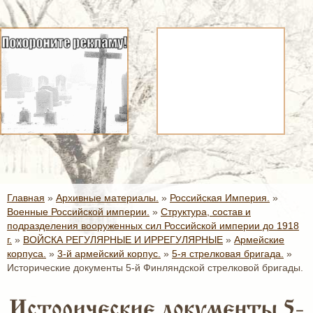
Главная
»
Архивные материалы.
»
Российская Империя.
»
Военные Российской империи.
»
Структура, состав и
подразделения вооруженных сил Российской империи до 1918
г.
»
ВОЙСКА РЕГУЛЯРНЫЕ И ИРРЕГУЛЯРНЫЕ
»
Армейские
корпуса.
»
3-й армейский корпус.
»
5-я стрелковая бригада.
»
Исторические документы 5-й Финляндской стрелковой бригады.
Исторические документы 5-