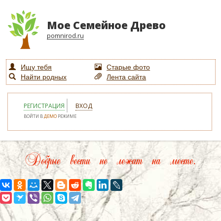
Мое Семейное Древо
pomnirod.ru
Ищу тебя
Старые фото
Найти родных
Лента сайта
РЕГИСТРАЦИЯ
ВХОД
ВОЙТИ В
ДЕМО
РЕЖИМЕ
Добрые вести не лежат на месте.