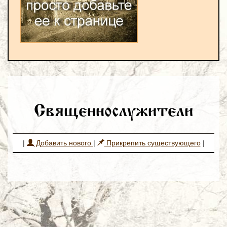
Священнослужители
|
Добавить нового
|
Прикрепить существующего
|