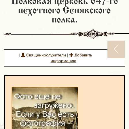
Полковая церковь 647-го
пехотного Сенявского
полка.
|
Священнослужители
|
Добавить
информацию
|