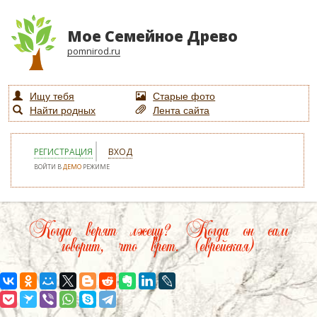
Мое Семейное Древо
pomnirod.ru
Ищу тебя
Старые фото
Найти родных
Лента сайта
РЕГИСТРАЦИЯ
ВХОД
ВОЙТИ В
ДЕМО
РЕЖИМЕ
Когда верят лжецу? Когда он сам
говорит, что врет. (еврейская)