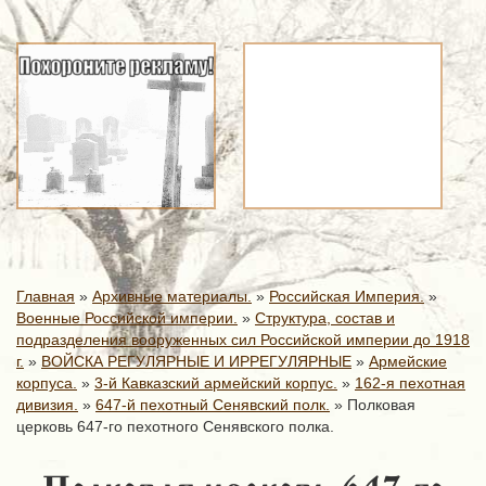
Главная
»
Архивные материалы.
»
Российская Империя.
»
Военные Российской империи.
»
Структура, состав и
подразделения вооруженных сил Российской империи до 1918
г.
»
ВОЙСКА РЕГУЛЯРНЫЕ И ИРРЕГУЛЯРНЫЕ
»
Армейские
корпуса.
»
3-й Кавказский армейский корпус.
»
162-я пехотная
дивизия.
»
647-й пехотный Сенявский полк.
»
Полковая
церковь 647-го пехотного Сенявского полка.