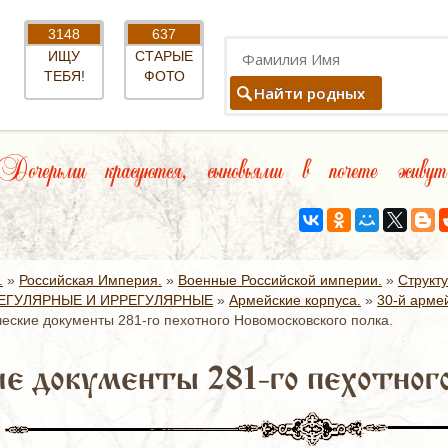
3148
637
ИЩУ
СТАРЫЕ
ТЕБЯ!
ФОТО
Найти родных
Дочерьми красуются, сыновьями в почете живут
.
»
Российская Империя.
»
Военные Российской империи.
»
Структ
ЕГУЛЯРНЫЕ И ИРРЕГУЛЯРНЫЕ
»
Армейские корпуса.
»
30-й армей
еские документы 281-го пехотного Новомосковского полка.
е документы 281-го пехотного