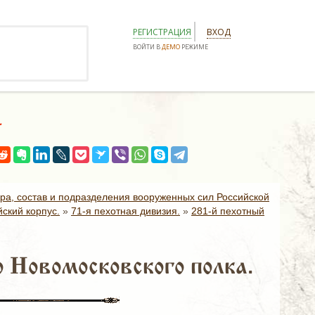
РЕГИСТРАЦИЯ
ВХОД
ВОЙТИ В
ДЕМО
РЕЖИМЕ
.
ура, состав и подразделения вооруженных сил Российской
ский корпус.
»
71-я пехотная дивизия.
»
281-й пехотный
 Новомосковского полка.