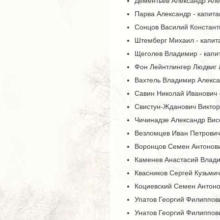
Дементьев Александр Але
Парва Александр - капита
Сонцов Василий Констант
Штемберг Михаил - капит
Щеголев Владимир - капи
Фон Лейнтлингер Людвиг Л
Вахтель Владимир Алексан
Савин Николай Иванович -
Свистун-Жданович Виктор 
Чичинадзе Александр Висс
Везломцев Иван Петрович 
Воронцов Семен Антонович
Каменев Анастасий Владим
Квасников Сергей Кузьмич
Коциевский Семен Антонов
Упатов Георгий Филиппов
Унатов Георгий Филиппови