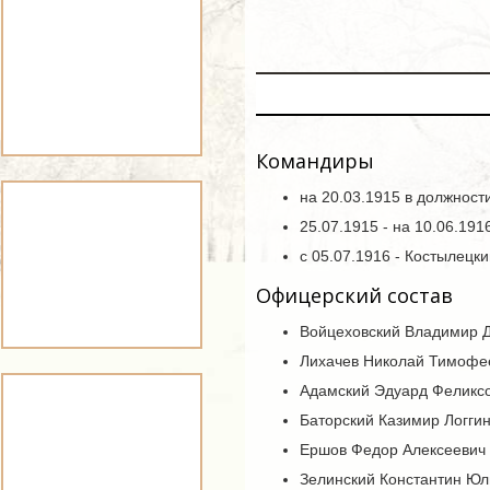
Командиры
на 20.03.1915 в должност
25.07.1915 - на 10.06.19
с 05.07.1916 - Костылецк
Офицерский состав
Войцеховский Владимир Д
Лихачев Николай Тимофее
Адамский Эдуард Феликсо
Баторский Казимир Логгин
Ершов Федор Алексеевич 
Зелинский Константин Юл