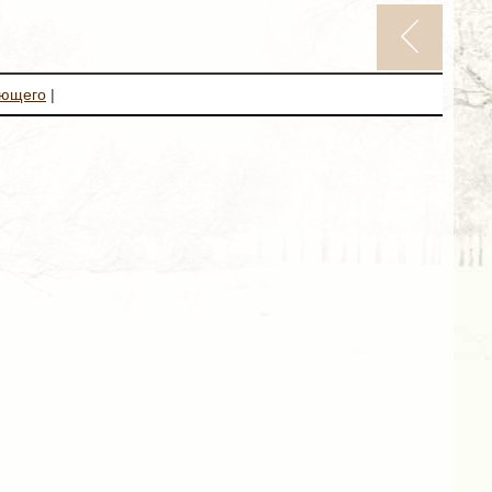
ующего
|