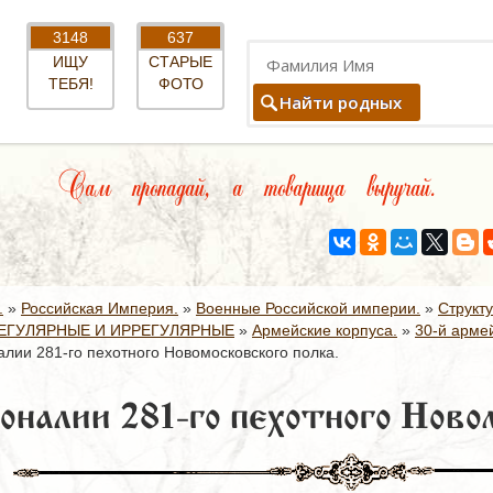
3148
637
ИЩУ
СТАРЫЕ
ТЕБЯ!
ФОТО
Найти родных
Сам пропадай, а товарища выручай.
.
»
Российская Империя.
»
Военные Российской империи.
»
Структ
ЕГУЛЯРНЫЕ И ИРРЕГУЛЯРНЫЕ
»
Армейские корпуса.
»
30-й армей
лии 281-го пехотного Новомосковского полка.
оналии 281-го пехотного Новом