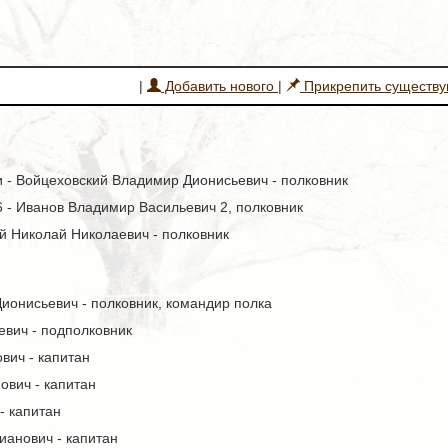
|
Добавить нового
|
Прикрепить существ
и - Войцеховский Владимир Дионисьевич - полковник
16 - Иванов Владимир Васильевич 2, полковник
ий Николай Николаевич - полковник
ионисьевич - полковник, командир полка
вич - подполковник
вич - капитан
ович - капитан
- капитан
ианович - капитан