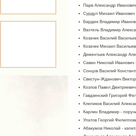
Парв Александр Иванович 
Сурдул Михаил Иванович -
Бардюк Владимир Иванови
Вахтель Владимир Алекса
Козачек Василий Васильев
Козачек Михаил Васильеви
Дементьев Александр Але
Савин Николай Иванович 
Сонцов Василий Констант
Свистун-Жданович Виктор 
Козлов Павел Дмитриевич 
Гавдзинский Григорий Фел
Клепиков Василий Алекса
Карлин Владимир - поручи
Упатов Георгий Филиппов
Абакумов Николай - капит