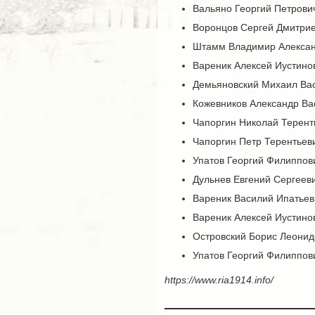
Вальяно Георгий Петрович
Воронцов Сергей Дмитриев
Штамм Владимир Александ
Вареник Алексей Иустино
Демьяновский Михаил Васи
Кожевников Александр Ва
Чапоргин Николай Терент
Чапоргин Петр Терентьев
Упатов Георгий Филиппов
Дульнев Евгений Сергееви
Вареник Василий Ипатьев
Вареник Алексей Иустино
Островский Борис Леонидо
Упатов Георгий Филиппов
https://www.ria1914.info/