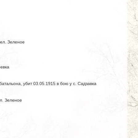
сел. Зеленое
е
невка
атальона, убит 03.05.1915 в бою у с. Садзавка
л. Зеленое