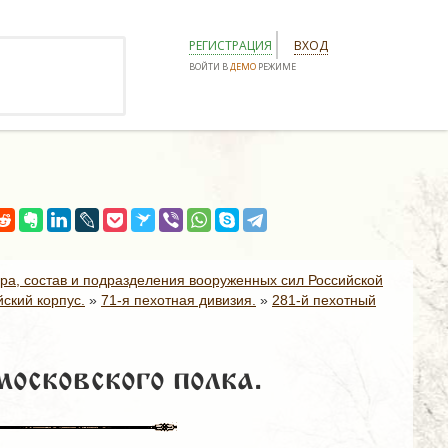
РЕГИСТРАЦИЯ
ВХОД
ВОЙТИ В
ДЕМО
РЕЖИМЕ
ура, состав и подразделения вооруженных сил Российской
ский корпус.
»
71-я пехотная дивизия.
»
281-й пехотный
осковского полка.