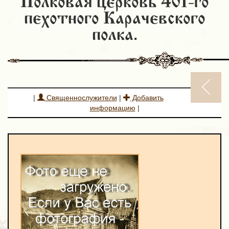
Полковая церковь 401-го
пехотного Карачевского
полка.
|
Священнослужители
|
Добавить
информацию
|