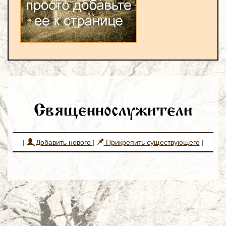
Священнослужители
|
Добавить нового
|
Прикрепить существующего
|