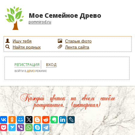
Мое Семейное Древо
pomnirod.ru
Ищу тебя
Старые фото
Найти родных
Лента сайта
РЕГИСТРАЦИЯ
ВХОД
ВОЙТИ В
ДЕМО
РЕЖИМЕ
Каждый цветок на своем стебле
распускается. (татарская)