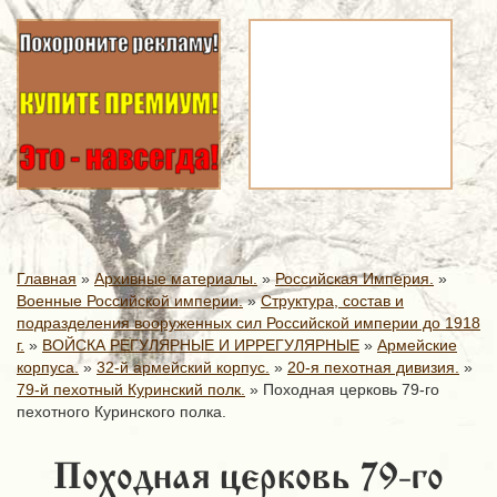
Главная
»
Архивные материалы.
»
Российская Империя.
»
Военные Российской империи.
»
Структура, состав и
подразделения вооруженных сил Российской империи до 1918
г.
»
ВОЙСКА РЕГУЛЯРНЫЕ И ИРРЕГУЛЯРНЫЕ
»
Армейские
корпуса.
»
32-й армейский корпус.
»
20-я пехотная дивизия.
»
79-й пехотный Куринский полк.
»
Походная церковь 79-го
пехотного Куринского полка.
Походная церковь 79-го