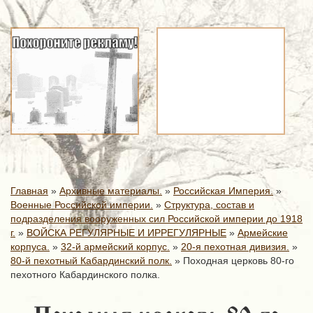
Главная
»
Архивные материалы.
»
Российская Империя.
»
Военные Российской империи.
»
Структура, состав и
подразделения вооруженных сил Российской империи до 1918
г.
»
ВОЙСКА РЕГУЛЯРНЫЕ И ИРРЕГУЛЯРНЫЕ
»
Армейские
корпуса.
»
32-й армейский корпус.
»
20-я пехотная дивизия.
»
80-й пехотный Кабардинский полк.
»
Походная церковь 80-го
пехотного Кабардинского полка.