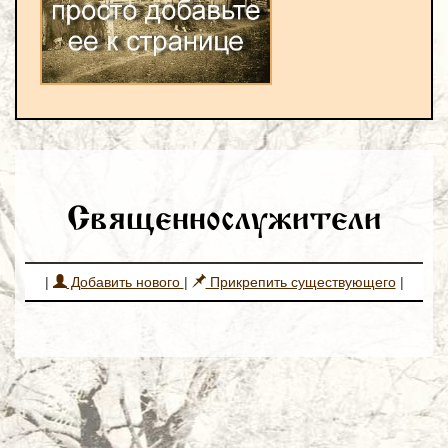
Священнослужители
|
Добавить нового
|
Прикрепить существующего
|