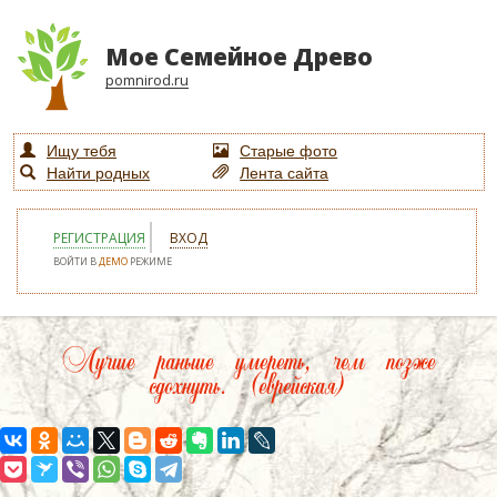
Мое Семейное Древо
pomnirod.ru
Ищу тебя
Старые фото
Найти родных
Лента сайта
РЕГИСТРАЦИЯ
ВХОД
ВОЙТИ В
ДЕМО
РЕЖИМЕ
Лучше раньше умереть, чем позже
сдохнуть. (еврейская)