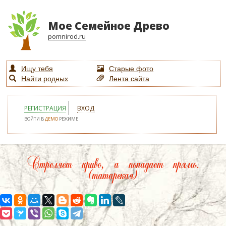
Мое Семейное Древо
pomnirod.ru
Ищу тебя
Старые фото
Найти родных
Лента сайта
РЕГИСТРАЦИЯ
ВХОД
ВОЙТИ В
ДЕМО
РЕЖИМЕ
Стреляет криво, а попадает прямо.
(татарская)