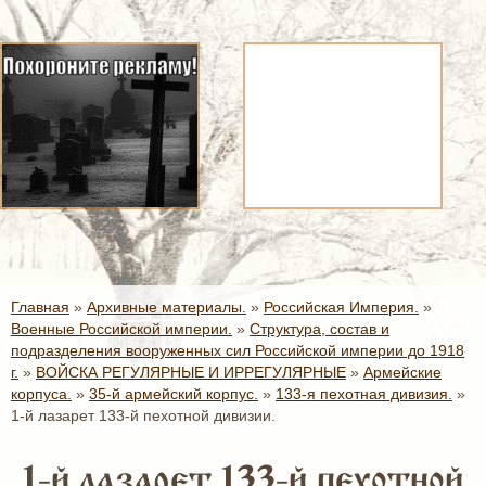
Главная
»
Архивные материалы.
»
Российская Империя.
»
Военные Российской империи.
»
Структура, состав и
подразделения вооруженных сил Российской империи до 1918
г.
»
ВОЙСКА РЕГУЛЯРНЫЕ И ИРРЕГУЛЯРНЫЕ
»
Армейские
корпуса.
»
35-й армейский корпус.
»
133-я пехотная дивизия.
»
1-й лазарет 133-й пехотной дивизии.
1-й лазарет 133-й пехотной