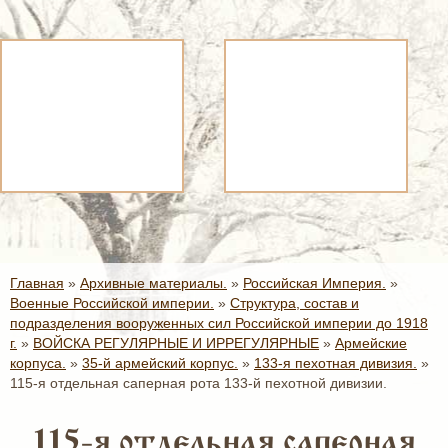
Главная
»
Архивные материалы.
»
Российская Империя.
»
Военные Российской империи.
»
Структура, состав и
подразделения вооруженных сил Российской империи до 1918
г.
»
ВОЙСКА РЕГУЛЯРНЫЕ И ИРРЕГУЛЯРНЫЕ
»
Армейские
корпуса.
»
35-й армейский корпус.
»
133-я пехотная дивизия.
»
115-я отдельная саперная рота 133-й пехотной дивизии.
115-я отдельная саперная