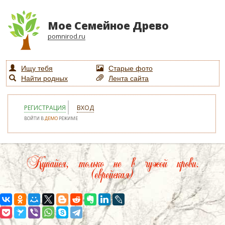
Мое Семейное Древо
pomnirod.ru
Ищу тебя
Старые фото
Найти родных
Лента сайта
РЕГИСТРАЦИЯ
ВХОД
ВОЙТИ В
ДЕМО
РЕЖИМЕ
Купайся, только не в чужой крови.
(еврейская)