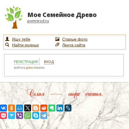
Мое Семейное Древо
pomnirod.ru
Ищу тебя
Старые фото
Найти родных
Лента сайта
РЕГИСТРАЦИЯ
ВХОД
ВОЙТИ В
ДЕМО
РЕЖИМЕ
Семья — опора счастья.