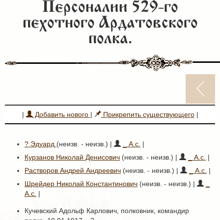
Персоналии 529-го
пехотного Ардатовского
полка.
|
Добавить нового
|
Прикрепить существующего
|
? Эдуард
(неизв. - неизв.) |
_ А.с.
|
Курзанов Николай Денисович
(неизв. - неизв.) |
_ А.с.
|
Растворов Андрей Андреевич
(неизв. - неизв.) |
_ А.с.
|
Шрейдер Николай Константинович
(неизв. - неизв.) |
_
А.с.
|
Кучевский Адольф Карлович, полковник, командир