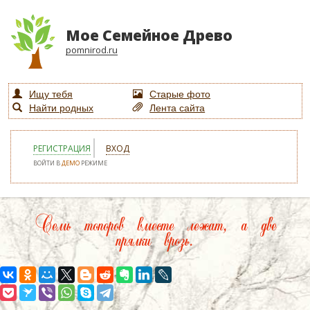
Мое Семейное Древо
pomnirod.ru
Ищу тебя
Старые фото
Найти родных
Лента сайта
РЕГИСТРАЦИЯ
ВХОД
ВОЙТИ В
ДЕМО
РЕЖИМЕ
Семь топоров вместе лежат, а две
прялки врозь.