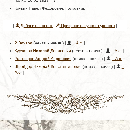
полка, 10.01.1917 – ? –
Кичкин Павел Федорович, полковник
|
Добавить нового
|
Прикрепить существующего
|
? Эдуард
(неизв. - неизв.) |
_ А.с.
|
Курзанов Николай Денисович
(неизв. - неизв.) |
_ А.с.
|
Растворов Андрей Андреевич
(неизв. - неизв.) |
_ А.с.
|
Шрейдер Николай Константинович
(неизв. - неизв.) |
_
А.с.
|