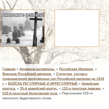
Главная
»
Архивные материалы.
»
Российская Империя.
»
Военные Российской империи.
»
Структура, состав и
подразделения вооруженных сил Российской империи до 1918
г.
»
ВОЙСКА РЕГУЛЯРНЫЕ И ИРРЕГУЛЯРНЫЕ
»
Армейские
корпуса.
»
35-й армейский корпус.
»
133-я пехотная дивизия.
»
529-й пехотный Ардатовский полк.
»
Персоналии 529-го
пехотного Ардатовского полка.