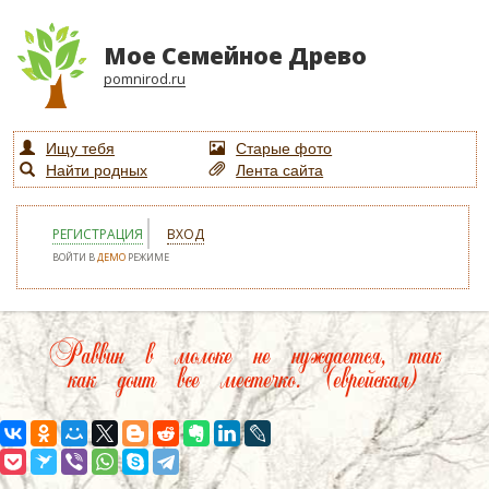
Мое Семейное Древо
pomnirod.ru
Ищу тебя
Старые фото
Найти родных
Лента сайта
РЕГИСТРАЦИЯ
ВХОД
ВОЙТИ В
ДЕМО
РЕЖИМЕ
Раввин в молоке не нуждается, так
как доит все местечко. (еврейская)