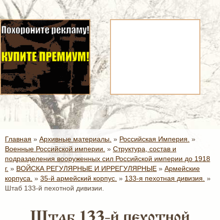
Главная
»
Архивные материалы.
»
Российская Империя.
»
Военные Российской империи.
»
Структура, состав и
подразделения вооруженных сил Российской империи до 1918
г.
»
ВОЙСКА РЕГУЛЯРНЫЕ И ИРРЕГУЛЯРНЫЕ
»
Армейские
корпуса.
»
35-й армейский корпус.
»
133-я пехотная дивизия.
»
Штаб 133-й пехотной дивизии.
Штаб 133-й пехотной