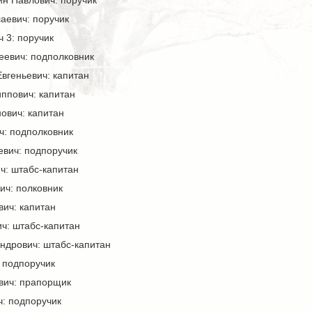
н Павлович: поручик
аевич: поручик
 3: поручик
еевич: подполковник
вгеньевич: капитан
ппович: капитан
ович: капитан
ч: подполковник
евич: подпоручик
: штабс-капитан
ч: полковник
ич: капитан
ч: штабс-капитан
ндрович: штабс-капитан
 подпоручик
вич: прапорщик
: подпоручик