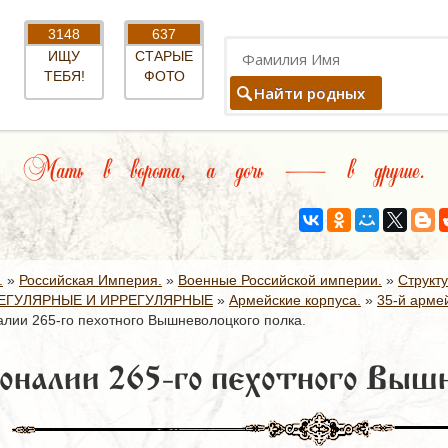
3148
637
ИЩУ
СТАРЫЕ
ТЕБЯ!
ФОТО
Найти родных
Мать в ворота, а дочь — в другие.
.
»
Российская Империя.
»
Военные Российской империи.
»
Структ
ЕГУЛЯРНЫЕ И ИРРЕГУЛЯРНЫЕ
»
Армейские корпуса.
»
35-й армей
лии 265-го пехотного Вышневолоцкого полка.
оналии 265-го пехотного Вышн