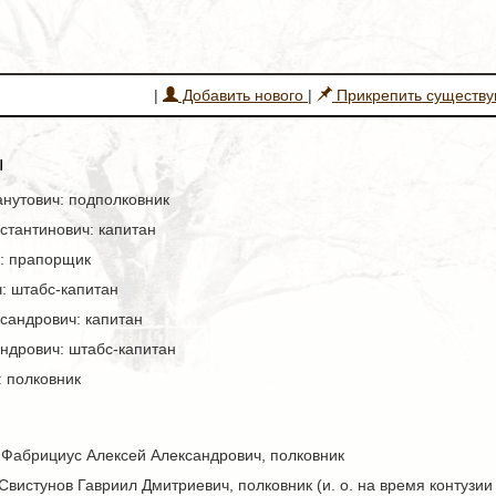
|
Добавить нового
|
Прикрепить существ
ы
анутович: подполковник
стантинович: капитан
: прапорщик
: штабс-капитан
сандрович: капитан
ндрович: штабс-капитан
: полковник
– Фабрициус Алексей Александрович, полковник
 Свистунов Гавриил Дмитриевич, полковник (и. о. на время контузи