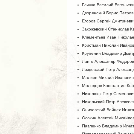
Глинка Василий Евгеньеви
Дворянский Борис Петров
Егоров Сергей Дмитриеви
Закржевский Станислав Ка
Клементьев Иван Николае
Кристман Николай Иванов
Крупенин Владимир Дмитр
Ланге Александр Федоров
Лоздовский Петр Александ
Малиев Михаил Иванович
Молодцов Константин Кон
Николаюк Петр Семенови
Никольский Петр Алексеев
Ониховский Войцех Игнать
Осокин Алексей Михайлов
Павленко Владимир Игнат