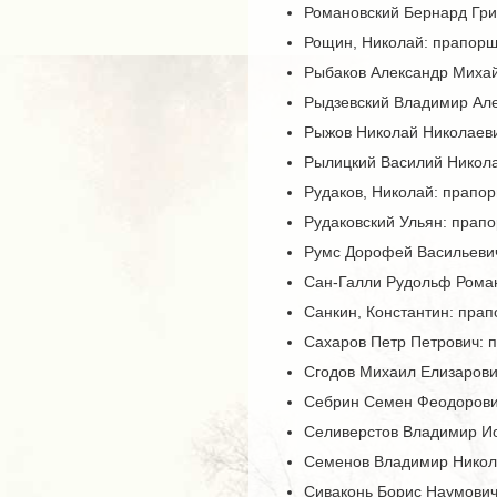
Романовский Бернард Гри
Рощин, Николай: прапорщи
Рыбаков Александр Михайло
Рыдзевский Владимир Ал
Рыжов Николай Николаев
Рылицкий Василий Никол
Рудаков, Николай: прапорщ
Рудаковский Ульян: прап
Румс Дорофей Васильеви
Сан-Галли Рудольф Рома
Санкин, Константин: прап
Сахаров Петр Петрович: 
Сгодов Михаил Елизарови
Себрин Семен Феодорович
Селиверстов Владимир Ио
Семенов Владимир Никол
Сиваконь Борис Наумович