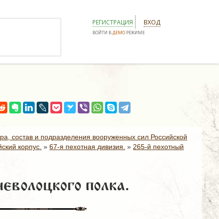
РЕГИСТРАЦИЯ
ВХОД
ВОЙТИ В
ДЕМО
РЕЖИМЕ
ура, состав и подразделения вооруженных сил Российской
ский корпус.
»
67-я пехотная дивизия.
»
265-й пехотный
еволоцкого полка.