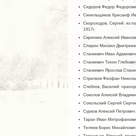
Сидоров Федор Федорови
Синельщиков Хрисанф Ив
Скороходов, Сергей: из по
1917г.
Скрипкин Алексей Иванов
Спирин Михаил Дмитриеви
Станкевич Иван Адамович
Станкевич Тихон Глебович
Станкевич Ярослав Станис
Стрелков Феофан Никола
Стеблов, Василий: прапорщи
Соколов Алексей Владими
Сокольский Сергей Серге
Сурков Алексей Петрович:
Таран Иван Митрофанови
Теляев Борис Михайлови
Терентьев, Евгений: прап