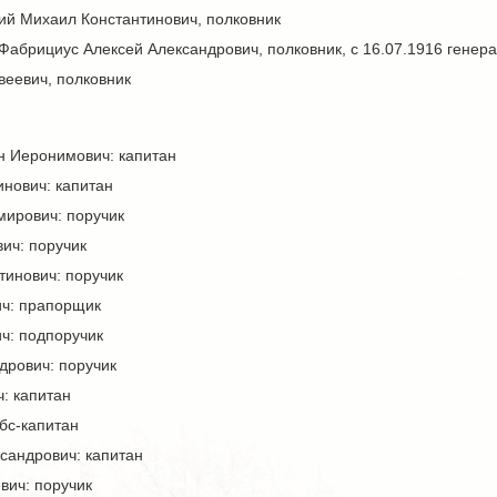
кий Михаил Константинович, полковник
– Фабрициус Алексей Александрович, полковник, с 16.07.1916 гене
веевич, полковник
н Иеронимович: капитан
инович: капитан
ирович: поручик
ич: поручик
тинович: поручик
ич: прапорщик
ч: подпоручик
дрович: поручик
: капитан
бс-капитан
сандрович: капитан
вич: поручик