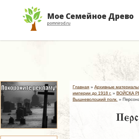
Мое Семейное Древо
pomnirod.ru
Главная
»
Архивные материалы
империи до 1918 г.
»
ВОЙСКА Р
Вышневолоцкий полк.
»
Персона
Перс