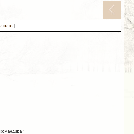
ующего
|
и командира?)