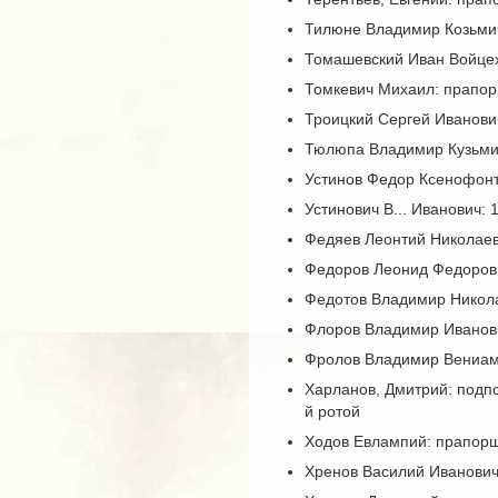
Тилюне Владимир Козьмич
Томашевский Иван Войцех
Томкевич Михаил: прапорщ
Троицкий Сергей Иванович
Тюлюпа Владимир Кузьми
Устинов Федор Ксенофон
Устинович В... Иванович: 
Федяев Леонтий Николае
Федоров Леонид Федоров
Федотов Владимир Никола
Флоров Владимир Иванови
Фролов Владимир Вениам
Харланов, Дмитрий: подпор
й ротой
Ходов Евлампий: прапорщи
Хренов Василий Иванович