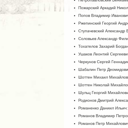
Петропавловский Вениами
Пожарский Аркадий Никол
Попов Владимир Иванович
Ржепинский Георгий Андр
Ступачевский Александр Е
Соловьев Александр Фили
Тохателов Захарий Богдан
Ушаков Леонтий Сергееви
Черкунов Сергей Геннади
Шабалин Петр Деомидович
Шоттен Михаил Михайлови
Шоттен Николай Михайлов
Шульц Георгий Михайлови
Родионов Дмитрий Алекса
Романенко Даниил Ильич:
Романов Владимир Петро
Романов Петр Михайлович