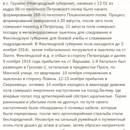
в с. Грузино (Новгородской губернии), начиная с 12:01 из
кадра 88-го пехотного Петровского полка было начато
формирование 268-го пехотного Пошехонского полка. Процесс
формирования завершился к 20 августа, после чего полк
совершил переход в Петроград. 21 августа полк совершил
посадку в железнодорожные эшелоны для следования в
Финляндскую губернию для боевой учебы и слаживания
подразделений. В Финляндской губернии полк находился до 3
ноября 1914г., затем побатальонно погрузился в эшелоны на ст.
Лахти, Финляндской ж.д. и отбыл в сторону Петрограда и далее.
9 ноября 1914 года прибытие на ст. Варшава, 1-й батальон был
размещен в Грохово-1, остальные в предместье Прага, по
Минской улице, по квартирам. 10 ноября отправление в
эшелонах в сторону Ловича. 12-13 ноября прибытие в
Скерневицы, ночевка. 14 ноября находясь в авангарде дивизии
полк совершил энергичное наступление на посад Беляву, где
впервые попал под артиллерийский обстрел шрапнелью. Теряя
раненными и убитыми полк не дрогнул, по пути своего
наступления были обнаружены 4 полевых кабеля, которые
были перерезаны, после чего артиллерийская стрельба стала
беспорядочной. Несмотря на сильный ружейный и пулеметный
огонь полк дошел до атаки в штыки, затем сбросил неприятеля