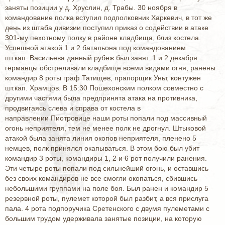
заняты позиции у д. Хруслин, д. Трабы. 30 ноября в
командование полка вступил подполковник Харкевич, в тот же
день из штаба дивизии поступил приказ о содействии в атаке
301-му пехотному полку в районе кладбища, близ костела.
Успешной атакой 1 и 2 батальона под командованием
шт.кап. Васильева данный рубеж был занят. 1 и 2 декабря
германцы обстреливали кладбище всеми видами огня, ранены
командир 8 роты граф Татищев, прапорщик Уньт, контужен
шт.кап. Храмцов. В 15:30 Пошехонским полком совместно с
другими частями была предпринята атака на противника,
продвигаясь слева и справа от костела в
направлении Пиотровице наши роты попали под массивный
огонь неприятеля, тем не менее полк не дрогнул. Штыковой
атакой была занята линия окопов неприятеля, пленено 5
немцев, полк принялся окапываться. В этом бою был убит
командир 3 роты, командиры 1, 2 и 6 рот получили ранения.
Эти четыре роты попали под сильнейший огонь, и оставшись
без своих командиров не все смогли окопаться, сбившись
небольшими группами на поле боя. Был ранен и командир 5
резервной роты, пулемет которой был разбит, а вся прислуга
пала. 4 рота подпоручика Сретенского с двумя пулеметами с
большим трудом удерживала занятые позиции, на которую