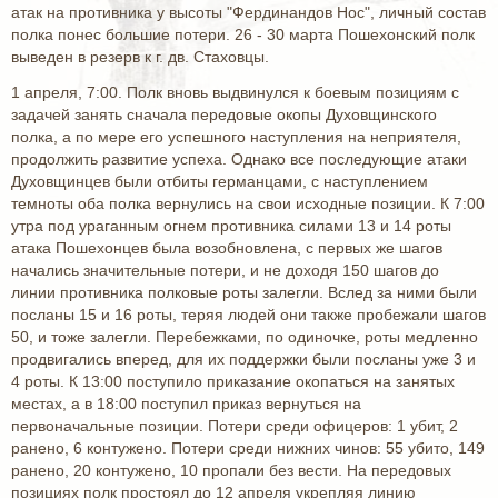
атак на противника у высоты "Фердинандов Нос", личный состав
полка понес большие потери. 26 - 30 марта Пошехонский полк
выведен в резерв к г. дв. Стаховцы.
1 апреля, 7:00. Полк вновь выдвинулся к боевым позициям с
задачей занять сначала передовые окопы Духовщинского
полка, а по мере его успешного наступления на неприятеля,
продолжить развитие успеха. Однако все последующие атаки
Духовщинцев были отбиты германцами, с наступлением
темноты оба полка вернулись на свои исходные позиции. К 7:00
утра под ураганным огнем противника силами 13 и 14 роты
атака Пошехонцев была возобновлена, с первых же шагов
начались значительные потери, и не доходя 150 шагов до
линии противника полковые роты залегли. Вслед за ними были
посланы 15 и 16 роты, теряя людей они также пробежали шагов
50, и тоже залегли. Перебежками, по одиночке, роты медленно
продвигались вперед, для их поддержки были посланы уже 3 и
4 роты. К 13:00 поступило приказание окопаться на занятых
местах, а в 18:00 поступил приказ вернуться на
первоначальные позиции. Потери среди офицеров: 1 убит, 2
ранено, 6 контужено. Потери среди нижних чинов: 55 убито, 149
ранено, 20 контужено, 10 пропали без вести. На передовых
позициях полк простоял до 12 апреля укрепляя линию