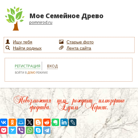
Мое Семейное Древо
pomnirod.ru
Ищу тебя
Старые фото
Найти родных
Лента сайта
РЕГИСТРАЦИЯ
ВХОД
ВОЙТИ В
ДЕМО
РЕЖИМЕ
Невозможная цель рождает иллюзорные
средства. Ефим Черняк.