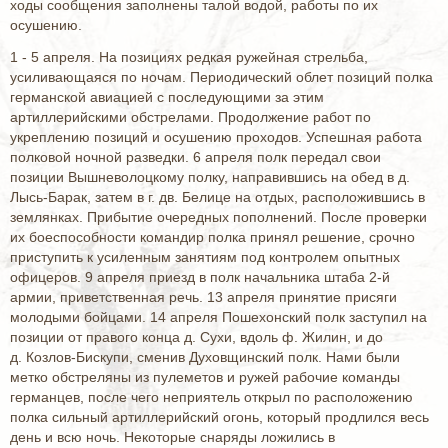
ходы сообщения заполнены талой водой, работы по их
осушению.
1 - 5 апреля. На позициях редкая ружейная стрельба,
усиливающаяся по ночам. Периодический облет позиций полка
германской авиацией с последующими за этим
артиллерийскими обстрелами. Продолжение работ по
укреплению позиций и осушению проходов. Успешная работа
полковой ночной разведки. 6 апреля полк передал свои
позиции Вышневолоцкому полку, направившись на обед в д.
Лысь-Барак, затем в г. дв. Белице на отдых, расположившись в
землянках. Прибытие очередных пополнений. После проверки
их боеспособности командир полка принял решение, срочно
приступить к усиленным занятиям под контролем опытных
офицеров. 9 апреля приезд в полк начальника штаба 2-й
армии, приветственная речь. 13 апреля принятие присяги
молодыми бойцами. 14 апреля Пошехонский полк заступил на
позиции от правого конца д. Сухи, вдоль ф. Жилин, и до
д. Козлов-Бискупи, сменив Духовщинский полк. Нами были
метко обстреляны из пулеметов и ружей рабочие команды
германцев, после чего неприятель открыл по расположению
полка сильный артиллерийский огонь, который продлился весь
день и всю ночь. Некоторые снаряды ложились в