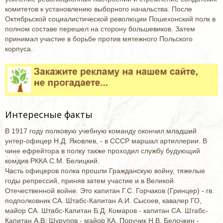
комитетов к установлению выборного начальства. После
Октябрьской социалистической революции Пошехонский полк в
полном составе перешел на сторону большевиков. Затем
принимал участие в борьбе против мятежного Польского
корпуса.
Интересные факты
В 1917 году полковую учебную команду окончил младший
унтер-офицер Н.Д. Яковлев, - в СССР маршал артиллерии. В
чине ефрейтора в полку также проходил службу будующий
комдив РККА С.М. Белицкий.
Часть офицеров полка прошли Гражданскую войну, тяжелые
годы репрессий, приняв затем участие и в Великой
Отечественной войне. Это капитан Г.С. Горчаков (Гринцер) - гв.
подполковник СА. Штабс-Капитан А.И. Сысоев, кавалер ГО,
майор СА. Штабс-Капитан Б.Д. Комаров - капитан СА. Штабс-
Капитан А.В. Шурупов - майор КА. Поручик Н.В. Белочкин -