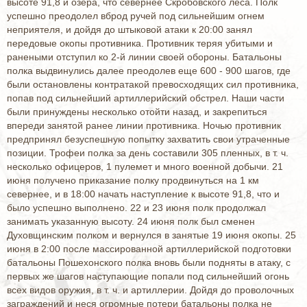
высоте 91,8 и озера, что севернее Скробовского леса. Полк
успешно преодолел вброд ручей под сильнейшим огнем
неприятеля, и дойдя до штыковой атаки к 20:00 занял
передовые окопы противника. Противник теряя убитыми и
ранеными отступил ко 2-й линии своей обороны. Батальоны
полка выдвинулись далее преодолев еще 600 - 900 шагов, где
были остановлены контратакой превосходящих сил противника,
попав под сильнейший артиллерийский обстрел. Наши части
были принуждены несколько отойти назад, и закрепиться
впереди занятой ранее линии противника. Ночью противник
предпринял безуспешную попытку захватить свои утраченные
позиции. Трофеи полка за день составили 305 пленных, в т. ч.
несколько офицеров, 1 пулемет и много военной добычи. 21
июня получено приказание полку продвинуться на 1 км
севернее, и в 18:00 начать наступление к высоте 91,8, что и
было успешно выполнено. 22 и 23 июня полк продолжал
занимать указанную высоту. 24 июня полк был сменен
Духовщинским полком и вернулся в занятые 19 июня окопы. 25
июня в 2:00 после массированной артиллерийской подготовки
батальоны Пошехонского полка вновь были подняты в атаку, с
первых же шагов наступающие попали под сильнейший огонь
всех видов оружия, в т. ч. и артиллерии. Дойдя до проволочных
заграждений и неся огромные потери батальоны полка не