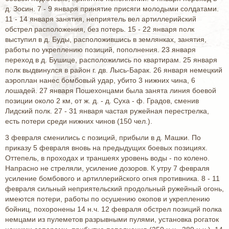
д. Зосин. 7 - 9 января принятие присяги молодыми солдатами.
11 - 14 января занятия, неприятель вел артиллерийский
обстрел расположения, без потерь. 15 - 22 января полк
выступил в д. Буды, расположившись в землянках, занятия,
работы по укреплению позиций, пополнения. 23 января
переход в д. Бушице, расположились по квартирам. 25 января
полк выдвинулся в район г. дв. Лысь-Барак. 26 января немецкий
аэроплан нанес бомбовый удар, убито 3 нижних чина, 6
лошадей. 27 января Пошехонцами была занята линия боевой
позиции около 2 км, от ж. д. - д. Суха - ф. Градов, сменив
Лидский полк. 27 - 31 января частая ружейная перестрелка,
есть потери среди нижних чинов (150 чел.).
3 февраля сменились с позиций, прибыли в д. Машки. По
приказу 5 февраля вновь на предыдущих боевых позициях.
Оттепель, в проходах и траншеях уровень воды - по колено.
Напрасно не стреляли, усиление дозоров. К утру 7 февраля
усиление бомбового и артиллерийского огня противника. 8 - 11
февраля сильный неприятельский продольный ружейный огонь,
имеются потери, работы по осушению окопов и укреплению
бойниц, похоронены 14 н.ч. 12 февраля обстрел позиций полка
немцами из пулеметов разрывными пулями, установка рогаток