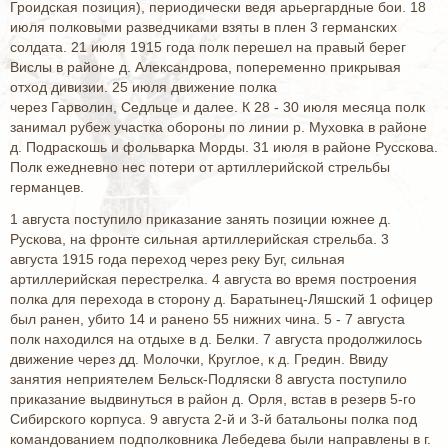
Гроидская позиция), периодически ведя арьергардные бои. 18
июля полковыми разведчиками взяты в плен 3 германских
солдата. 21 июля 1915 года полк перешел на правый берег
Вислы в районе д. Александрова, попеременно прикрывая
отход дивизии. 25 июля движение полка
через Гарволин, Седльце и далее. К 28 - 30 июля месяца полк
занимал рубеж участка обороны по линии р. Муховка в районе
д. Подраскошь и фольварка Морды. 31 июля в районе Русскова.
Полк ежедневно нес потери от артиллерийской стрельбы
германцев.
1 августа поступило приказание занять позиции южнее д.
Рускова, на фронте сильная артиллерийская стрельба. 3
августа 1915 года переход через реку Буг, сильная
артиллерийская перестрелка. 4 августа во время построения
полка для перехода в сторону д. Баратынец-Ляшский 1 офицер
был ранен, убито 14 и ранено 55 нижних чина. 5 - 7 августа
полк находился на отдыхе в д. Белки. 7 августа продолжилось
движение через дд. Молочки, Круглое, к д. Гредин. Ввиду
занятия неприятелем Бельск-Подляски 8 августа поступило
приказание выдвинуться в район д. Орля, встав в резерв 5-го
Сибирского корпуса. 9 августа 2-й и 3-й батальоны полка под
командованием подполковника Лебедева были направлены в г.