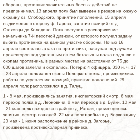
обороны, противник значительных боевых действий не
предпринимал. 13 апреля полк был выведен в резерв на южную
окраину оз. Слободского, принятие пополнений. 15 апреля
выдвижение в сторону ф. Гарова, занятие позиций от д.
Стаховцы до Колодино. Полк поступил в распоряжение
начальника 7-й пехотной дивизии, от которого получил задачу
выбить противника на данном участке обороны. Ночью 16
апреля состоялась атака на противника, наступая под лучами
прожекторов под ураганным огнем батальоны полка подошли к
окопам противника, в разных местах на расстоянии от 75 до
600 шагов залегли и окопались. Потери: 4 офицера, 330 н. ч. 17
- 28 апреля полк занял окопы Полоцкого полка, производились
работы по укреплению позиций, принятие пополнений. 29
апреля полк расположился в д. Талуц.
1 - 8 мая, производились занятия, инспекторский смотр. 8 мая
переход полка в д. Леоновичи. 9 мая переход в д. Буйки. 10 мая
- 21 мая полк находился в районе д. Рагози, производились
занятия, осмотр лошадей. 22 мая полк прибыл в д. Борковщину.
23 мая - 1 июня расположение в районе д. Загорье,
произведена противохолерная прививка.