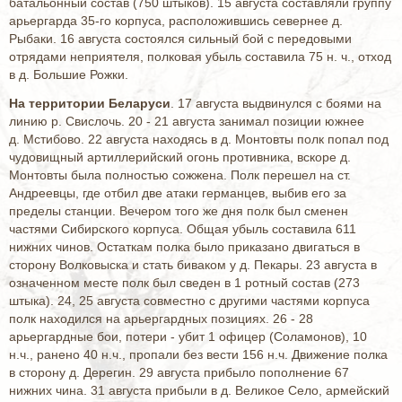
батальонный состав (750 штыков). 15 августа составляли группу
арьергарда 35-го корпуса, расположившись севернее д.
Рыбаки. 16 августа состоялся сильный бой с передовыми
отрядами неприятеля, полковая убыль составила 75 н. ч., отход
в д. Большие Рожки.
На территории Беларуси
. 17 августа выдвинулся с боями на
линию р. Свислочь. 20 - 21 августа занимал позиции южнее
д. Мстибово. 22 августа находясь в д. Монтовты полк попал под
чудовищный артиллерийский огонь противника, вскоре д.
Монтовты была полностью сожжена. Полк перешел на ст.
Андреевцы, где отбил две атаки германцев, выбив его за
пределы станции. Вечером того же дня полк был сменен
частями Сибирского корпуса. Общая убыль составила 611
нижних чинов. Остаткам полка было приказано двигаться в
сторону Волковыска и стать биваком у д. Пекары. 23 августа в
означенном месте полк был сведен в 1 ротный состав (273
штыка). 24, 25 августа совместно с другими частями корпуса
полк находился на арьергардных позициях. 26 - 28
арьергардные бои, потери - убит 1 офицер (Соламонов), 10
н.ч., ранено 40 н.ч., пропали без вести 156 н.ч. Движение полка
в сторону д. Дерегин. 29 августа прибыло пополнение 67
нижних чина. 31 августа прибыли в д. Великое Село, армейский