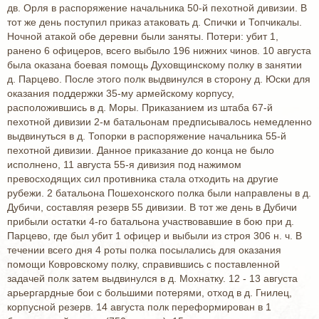
дв. Орля в распоряжение начальника 50-й пехотной дивизии. В
тот же день поступил приказ атаковать д. Спички и Топчикалы.
Ночной атакой обе деревни были заняты. Потери: убит 1,
ранено 6 офицеров, всего выбыло 196 нижних чинов. 10 августа
была оказана боевая помощь Духовщинскому полку в занятии
д. Парцево. После этого полк выдвинулся в сторону д. Юски для
оказания поддержки 35-му армейскому корпусу,
расположившись в д. Моры. Приказанием из штаба 67-й
пехотной дивизии 2-м батальонам предписывалось немедленно
выдвинуться в д. Топорки в распоряжение начальника 55-й
пехотной дивизии. Данное приказание до конца не было
исполнено, 11 августа 55-я дивизия под нажимом
превосходящих сил противника стала отходить на другие
рубежи. 2 батальона Пошехонского полка были направлены в д.
Дубичи, составляя резерв 55 дивизии. В тот же день в Дубичи
прибыли остатки 4-го батальона участвовавшие в бою при д.
Парцево, где был убит 1 офицер и выбыли из строя 306 н. ч. В
течении всего дня 4 роты полка посылались для оказания
помощи Ковровскому полку, справившись с поставленной
задачей полк затем выдвинулся в д. Мохнатку. 12 - 13 августа
арьергардные бои с большими потерями, отход в д. Гнилец,
корпусной резерв. 14 августа полк переформирован в 1