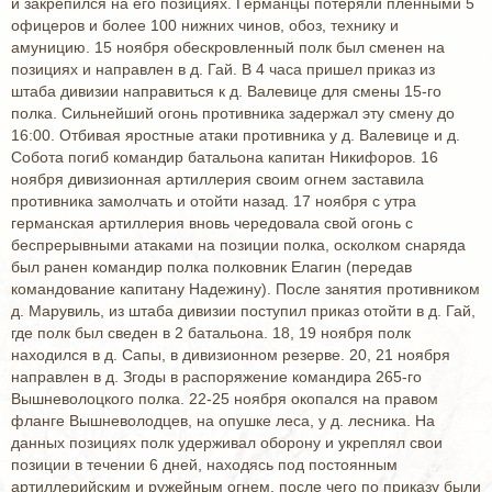
и закрепился на его позициях. Германцы потеряли пленными 5
офицеров и более 100 нижних чинов, обоз, технику и
амуницию. 15 ноября обескровленный полк был сменен на
позициях и направлен в д. Гай. В 4 часа пришел приказ из
штаба дивизии направиться к д. Валевице для смены 15-го
полка. Сильнейший огонь противника задержал эту смену до
16:00. Отбивая яростные атаки противника у д. Валевице и д.
Собота погиб командир батальона капитан Никифоров. 16
ноября дивизионная артиллерия своим огнем заставила
противника замолчать и отойти назад. 17 ноября с утра
германская артиллерия вновь чередовала свой огонь с
беспрерывными атаками на позиции полка, осколком снаряда
был ранен командир полка полковник Елагин (передав
командование капитану Надежину). После занятия противником
д. Марувиль, из штаба дивизии поступил приказ отойти в д. Гай,
где полк был сведен в 2 батальона. 18, 19 ноября полк
находился в д. Сапы, в дивизионном резерве. 20, 21 ноября
направлен в д. Згоды в распоряжение командира 265-го
Вышневолоцкого полка. 22-25 ноября окопался на правом
фланге Вышневолодцев, на опушке леса, у д. лесника. На
данных позициях полк удерживал оборону и укреплял свои
позиции в течении 6 дней, находясь под постоянным
артиллерийским и ружейным огнем, после чего по приказу были