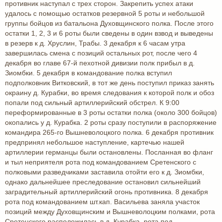
противник наступал с трех сторон. Закрепить успех атаки
удалось с помощью остатков резервной 5 роты и небольшой
группы бойцов из батальона Духовщинского полка. После этого
остатки 1, 2, 3 и 6 роты были сведены в один взвод и выведены
в резерв к д. Хруслин, Трабы. 3 декабря к 6 часам утра
завершилась смена с позиций остальных рот, после чего 4
декабря во главе 67-й пехотной дивизии полк прибыл в д.
Зиомбки. 5 декабря в командование полка вступил
подполковник Витковский, в тот же день поступил приказ занять
окраину д. Курабки, во время следования к которой полк и обоз
попали под сильный артиллерийский обстрел. К 9:00
переформированные в 3 роты остатки полка (около 300 бойцов)
окопались у д. Курабка. 2 роты сразу поступили в распоряжение
командира 265-го Вышневолоцкого полка. 6 декабря противник
предпринял небольшое наступление, картечью нашей
артиллерии германцы были остановлены. Посланная во фланг
и тыл неприятеля рота под командованием Сретенского с
полковыми разведчиками заставила отойти его к д. Зиомбки,
однако дальнейшее преследование остановил сильнейший
заградительный артиллерийский огонь противника. 8 декабря
рота под командованием шт.кап. Васильева заняла участок
позиций между Духовщинским и Вышневолоцким полками, рота
Сретенского расположилась в д. Курабка, рота под