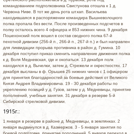
командованием подполковника Свистунова отошла к 1 д.
Червона Ниве. В тот же день рота шт.кап. Васильева
находившаяся в распоряжении командира Вышневолоцкого
полка пропала без вести. После произведенных подсчетов в
полку осталось всего 4 офицера и 853 нижних чина. 9 декабря
Пошехонский полк вошел в состав сводного полка 67-й
пехотной дивизии (256-й п., 266-й п., 267-й п.) и был направлен
для ликвидации прорыва противника в район д. Гумина. 10
декабря поступил приказ сменить направление движения полка
к д. Воля Медневская, где и окопаться. 13 декабря полк
находился в д. Вычелки, затем д. Стрежели и окрестностях. 17
декабря высланы в ф. Орышев 25 нижних чинов с 1 офицером
для принятия благодарностей за боевые действия от Великого
Князя Андрея Владимировича. 19 - 30 декабря работы по
укреплению позиций у д. Гузов, затем у д. Медневицы, принятие
пополнений, учебные занятия. 31 декабря в резерве 5-й
Сибирской стрелковой дивизии.
1915г.:
1 января в резерве в районе д. Медневицы, в землянках. 2
января выдвинулся в д. Казмержов. 3 - 5 января занятия по
боевой подготовке, принятие пополнений. 5 января переход в