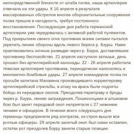
непосредственной близости от штаба полка, наша артиллерия
отвечала на эти удары. К 16 апреля в результате
массированных обстрелов многие оборонительные сооружения
полка пришли в негодность, требуя постоянного
восстановления. Последующие дни работа германской
артиллерии уже чередовалась с активной работой пулеметов.
Под прикрытием своего огня противник всеми силами пытался
укрепить линию обороны вдоль левого берега р. Бзуры. Нами
практиковались ночные разведки через р. Бзура, доставлявшие
противнику беспокойство. 21 апреля наступило затишье, день
прошел без артиллерийской канонады. 22 - 26 апреля работала
тяжелая артиллерия противника, периодически наносились и
минометно-бомбовые удары. 27 апреля командиром полка по
просьбе капитана Манакина производившего корректировку
артиллерийской стрельбы, в атаку на врага были подняты
бойцы из передовых окопов. Преодолев переправу и броды
через р. Бзура, линию заграждения, Пошехонцами в штыковом
бою был занят передовой окоп неприятеля с 27 нижними
чинами и офицером. В течении всего следующего дня
германцы предприняли ряд контратак, из строя вышли все
ротные офицеры. 29 апреля занятый окоп был нами оставлен,
остатки рот преодолев Бзуру заняли старые позиции.