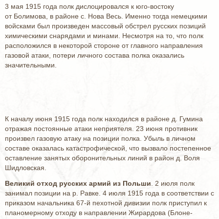
3 мая 1915 года полк дислоцировался к юго-востоку
от Болимова, в районе с. Нова Весь. Именно тогда немецкими
войсками был произведен массовый обстрел русских позиций
химическими снарядами и минами. Несмотря на то, что полк
расположился в некоторой стороне от главного направления
газовой атаки, потери личного состава полка оказались
значительными.
К началу июня 1915 года полк находился в районе д. Гумина
отражая постоянные атаки неприятеля. 23 июня противник
произвел газовую атаку на позиции полка. Убыль в личном
составе оказалась катастрофической, что вызвало постепенное
оставление занятых оборонительных линий в район д. Воля
Шидловская.
Великий отход русских армий из Польши
. 2 июля полк
занимал позиции на р. Равке. 4 июля 1915 года в соответствии с
приказом начальника 67-й пехотной дивизии полк приступил к
планомерному отходу в направлении Жирардова (Блоне-