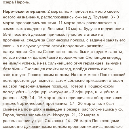
озера Нарочь.
Нарочская операция
. 2 марта полк прибыл на место своего
нового назначения, расположившись южнее д. Трувачи. 3 - 9
марта проводились занятия. 11 марта полк располагался в
землянках западнее д. Лесники. 13 марта будучи в подчинении
55-й пехотной дивизии принимал участие в атаке на
противника, следуя за Скопинским полком, с задачей занять его
окопы, а в случае успеха атаки продолжить развитие
наступления. Окопы Скопинского полка были с трудом заняты,
но все попытки дальнейшего продвижения Скопинцев вперед
не имели успеха, из-за сильнейшего огня германцев, вынудив
батальоны Скопинцев отойти назад, пройдя сквозь окопы
занятые уже Пошехонским полком. На этом месте Пошехонский
полк простоял до темноты, затем согласно приказания отошел
на свои первоначальные позиции. Потери в Пошехонском
полку: убит - 1 офицер, контужено - 3 офицера, н. ч. убито и
ранено - 525. 14 - 16 марта полк периодически обстреливался
тяжелой артиллерией противника. 17 - 20 марта полк был
сменен на позициях и выведен в резерв, расположившись у ф.
Гаров, затем западнее ф. Изорода. 21, 22 марта в
расположении у г. дв. Стаховцы. 24 - 26 марта Пошехонцами
совместно Духовщинским полком предпринимались несколько