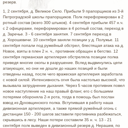
резерв.
1, 2 сентября, д. Великое Село. Прибыли 9 прапорщиков из 3-й
Петроградской школы прапорщиков. Полк переформирован в 2
ротный состав (всего 300 штыков). 4 сентября прибыли 457 н.ч.
с 2 офицерами, переформирован в 4 ротный состав, переход в
д. Заречье. 3 - 6 сентября занятия. 7 сентября переход в
д. Хорошевичи. 10 сентября заняли позиции у д. Полужье. 11
сентября попали под ружейный обстрел, блестящая атака на д.
Новое, взяты в плен 2 н. ч., противник обращен в бегство. 12
сентября германская артиллерия обстреляла позиции полка
приведя многие окопы в разрушение. Вслед выдвинулись цепи
атакующих, но они не дошли до наших позиций и были
отведены назад, после чего вражеская артиллерия заработала
с новой силой. Интенсивность огня была настолько высокой, что
вызывала затруднение дыхания. Через 5 часов противник повел
новое наступление на наш правый фланг, его с большими
потерями обороняла 2-я рота, тогда в помощь был послан
взвод из Духовщинского полка. Вступившая в работу наша
дивизионная артиллерия, а также прямой ружейный огонь с
дистанции 150 - 200 шагов заставили противника разбежаться,
скрывшись в лесу. Наши потери составили 35 н. ч. 13 - 21
сентября полк выведен в дивизионный резерв д. Нерашев, по