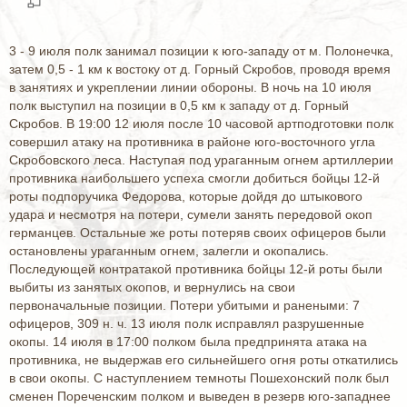
3 - 9 июля полк занимал позиции к юго-западу от м. Полонечка,
затем 0,5 - 1 км к востоку от д. Горный Скробов, проводя время
в занятиях и укреплении линии обороны. В ночь на 10 июля
полк выступил на позиции в 0,5 км к западу от д. Горный
Скробов. В 19:00 12 июля после 10 часовой артподготовки полк
совершил атаку на противника в районе юго-восточного угла
Скробовского леса. Наступая под ураганным огнем артиллерии
противника наибольшего успеха смогли добиться бойцы 12-й
роты подпоручика Федорова, которые дойдя до штыкового
удара и несмотря на потери, сумели занять передовой окоп
германцев. Остальные же роты потеряв своих офицеров были
остановлены ураганным огнем, залегли и окопались.
Последующей контратакой противника бойцы 12-й роты были
выбиты из занятых окопов, и вернулись на свои
первоначальные позиции. Потери убитыми и ранеными: 7
офицеров, 309 н. ч. 13 июля полк исправлял разрушенные
окопы. 14 июля в 17:00 полком была предпринята атака на
противника, не выдержав его сильнейшего огня роты откатились
в свои окопы. С наступлением темноты Пошехонский полк был
сменен Пореченским полком и выведен в резерв юго-западнее