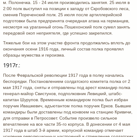
м. Полонечка. 15 - 24 июля производились занятия. 25 июля в
2:00 полк выступил на позиции к западу от Скробовского леса,
сменив Пореченский полк. 25 июля после артиллерийской
подготовки была предпринята очередная атака на германцев,
несмотря на ураганный огонь Пошехонский полк сумел занять
передовой окоп неприятеля, где успешно закрепился.
Тяжелые бои на этом участке фронта продолжались вплоть до
окончания осени 1916 года, личный состав полка проявлял
образцы мужества и героизма.
1917г.:
После Февральской революции 1917 года в полку начались
беспорядки. Постановлением солдатского комитета полка от 2
мая 1917 года, сняты и отправлены под арест командир полка
генерал-майор Свистунов, подполковник Левицкий, штабс-
капитан Шурупов. Временным командиром полка был избран
поручик Ивашкевич, адъютантом полка поручик Ерков. Бывшие
командиры были доставлены под конвоем на станцию Кривичи,
для отправки в Петросовет. Событие произвело сильное
впечатление на все части 35-го корпуса. В донесении от 4 мая
1917 года в штаб 3-й армии, корпусной командир отмечает
усиление революционных настроений и стремление солдатских