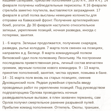
нашими саперами, прибытие пополнения (250 н.ч., 389 н.ч.). 14
февраля получены наблюдательные перископы. К 16 февралю
стрельба заметно поутихла, выставляются заграждения. 17
февраля в штаб полка высланы немецкие колонисты для
отправки на Кавказский фронт. Получение артиллерийских
бомб, рогаток. До 30 февраля наступило относительное
затишье, укрепление позиций, ночная разведка, иногда с
потерями, занятия.
1 - 6 марта. Затишье продолжается, получение снарядов,
разведка, рытье колодцев. 7 марта полк сменен на позициях,
направлен в д. Белице. 8 марта командующий полком
Витковский сдал полк полковнику Леонтьеву. На построении
последовала приветственная речь, личный состав впечатлен
громким, звучным голосом нового командира. 9 - 13 марта,
принятие пополнений, занятия, чистка оружия, помывка в бане.
14 - 31 марта полк вновь на старых позициях, сменив
Духовщинский полк. Редкая ружейная стрельба ввиду
проводимых работ по укреплению позиций. Под руководством
подпрапорщика Орлова проводились ночные
разведывательные вылазки, в плен захвачен германец, сам
Орлов получил смертельное ранение разрывной пулей.
Прибытие команд пополнения. Оттепель. Окопы, траншеи,