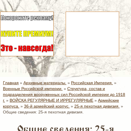
Главная
»
Архивные материалы.
»
Российская Империя.
»
Военные Российской империи.
»
Структура, состав и
подразделения вооруженных сил Российской империи до 1918
г.
»
ВОЙСКА РЕГУЛЯРНЫЕ И ИРРЕГУЛЯРНЫЕ
»
Армейские
корпуса.
»
36-й армейский корпус.
»
25-я пехотная дивизия.
»
Общие сведения: 25-я пехотная дивизия.
Общие сведения: 25-я