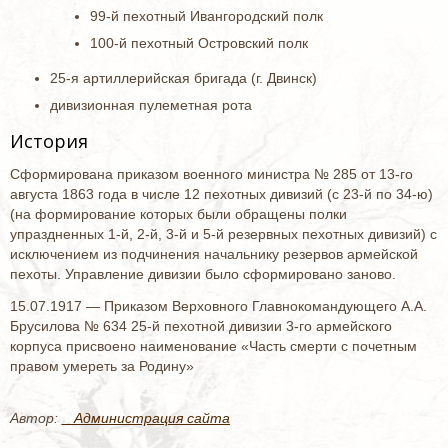
99-й пехотный Ивангородский полк
100-й пехотный Островский полк
25-я артиллерийская бригада (г. Двинск)
дивизионная пулеметная рота
История
Сформирована приказом военного министра № 285 от 13-го
августа 1863 года в числе 12 пехотных дивизий (с 23-й по 34-ю)
(на формирование которых были обращены полки
упраздненных 1-й, 2-й, 3-й и 5-й резервных пехотных дивизий) с
исключением из подчинения начальнику резервов армейской
пехоты. Управление дивизии было сформировано заново.
15.07.1917 — Приказом Верховного Главнокомандующего А.А.
Брусилова № 634 25-й пехотной дивизии 3-го армейского
корпуса присвоено наименование «Часть смерти с почетным
правом умереть за Родину»
Автор:
_ Администрация сайта