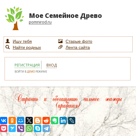
Мое Семейное Древо
pomnirod.ru
Ищу тебя
Старые фото
Найти родных
Лента сайта
РЕГИСТРАЦИЯ
ВХОД
ВОЙТИ В
ДЕМО
РЕЖИМЕ
Страсть к обогащению сильнее жажды
(арабская)