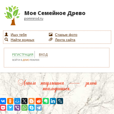
Мое Семейное Древо
pomnirod.ru
Ищу тебя
Старые фото
Найти родных
Лента сайта
РЕГИСТРАЦИЯ
ВХОД
ВОЙТИ В
ДЕМО
РЕЖИМЕ
Летом нагуляешься — зимой
наголодаешься.