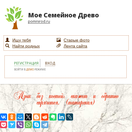
Мое Семейное Древо
pomnirod.ru
Ищу тебя
Старые фото
Найти родных
Лента сайта
РЕГИСТРАЦИЯ
ВХОД
ВОЙТИ В
ДЕМО
РЕЖИМЕ
Язык без костей: скажет и обратно
спрячется. (татарская)