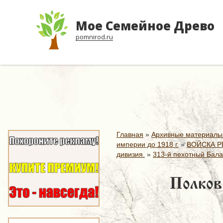
Мое Семейное Древо
pomnirod.ru
Главная
»
Архивные материалы
империи до 1918 г.
»
ВОЙСКА Р
дивизия.
»
313-й пехотный Бала
Полков