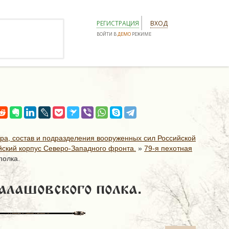
РЕГИСТРАЦИЯ
ВХОД
ВОЙТИ В
ДЕМО
РЕЖИМЕ
ура, состав и подразделения вооруженных сил Российской
йский корпус Северо-Западного фронта.
»
79-я пехотная
полка.
алашовского полка.