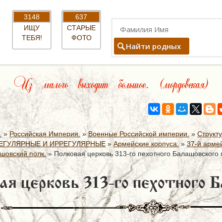
3148
637
ИЩУ
СТАРЫЕ
ТЕБЯ!
ФОТО
Найти родных
Из малого выходит большое. (мордовская)
.
»
Российская Империя.
»
Военные Российской империи.
»
Структ
ЕГУЛЯРНЫЕ И ИРРЕГУЛЯРНЫЕ
»
Армейские корпуса.
»
37-й арме
шовский полк.
»
Полковая церковь 313-го пехотного Балашовского 
ая церковь 313-го пехотного Б