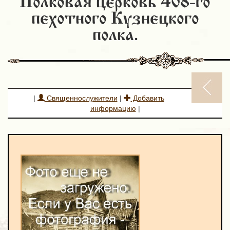
Полковая церковь 408-го
пехотного Кузнецкого
полка.
|
Священнослужители
|
Добавить
информацию
|