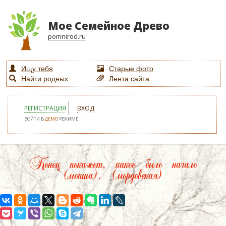
Мое Семейное Древо
pomnirod.ru
Ищу тебя
Старые фото
Найти родных
Лента сайта
РЕГИСТРАЦИЯ
ВХОД
ВОЙТИ В
ДЕМО
РЕЖИМЕ
Конец покажет, какое было начало
(мокша). (мордовская)