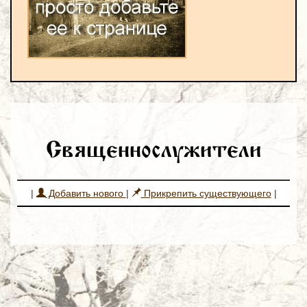
Священнослужители
|
Добавить нового
|
Прикрепить существующего
|