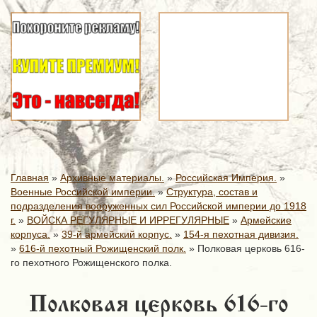
Главная
»
Архивные материалы.
»
Российская Империя.
»
Военные Российской империи.
»
Структура, состав и
подразделения вооруженных сил Российской империи до 1918
г.
»
ВОЙСКА РЕГУЛЯРНЫЕ И ИРРЕГУЛЯРНЫЕ
»
Армейские
корпуса.
»
39-й армейский корпус.
»
154-я пехотная дивизия.
»
616-й пехотный Рожищенский полк.
»
Полковая церковь 616-
го пехотного Рожищенского полка.
Полковая церковь 616-го