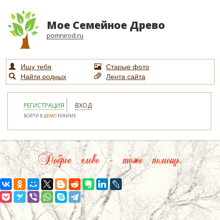
Мое Семейное Древо
pomnirod.ru
Ищу тебя
Старые фото
Найти родных
Лента сайта
РЕГИСТРАЦИЯ
ВХОД
ВОЙТИ В
ДЕМО
РЕЖИМЕ
Доброе слово – тоже помощь.