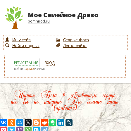
Мое Семейное Древо
pomnirod.ru
Ищу тебя
Старые фото
Найти родных
Лента сайта
РЕГИСТРАЦИЯ
ВХОД
ВОЙТИ В
ДЕМО
РЕЖИМЕ
Ищите Бога в собственном сердце,
ибо вы не найдете Его больше нигде.
(арабская)