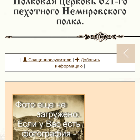
Полковая церковь 621-го
пехотного Немировского
полка.
|
Священнослужители
|
Добавить
информацию
|