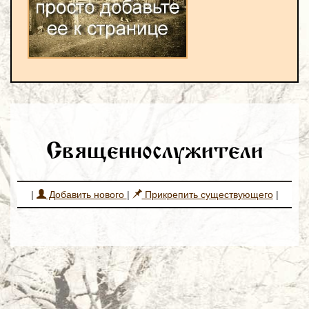
Священнослужители
|
Добавить нового
|
Прикрепить существующего
|