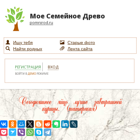
Мое Семейное Древо
pomnirod.ru
Ищу тебя
Старые фото
Найти родных
Лента сайта
РЕГИСТРАЦИЯ
ВХОД
ВОЙТИ В
ДЕМО
РЕЖИМЕ
Сегодняшнее яйцо лучше завтрашней
курицы. (татарская)