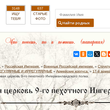
3148
637
ИЩУ
СТАРЫЕ
ТЕБЯ!
ФОТО
Найти родных
Что посеешь, то и пожнешь. (татарская)
.
»
Российская Империя.
»
Военные Российской империи.
»
Структ
ЕГУЛЯРНЫЕ И ИРРЕГУЛЯРНЫЕ
»
Армейские корпуса.
»
17-й армей
вая церковь 9-го пехотного Ингерманландского полка.
 церковь 9-го пехотного Инге