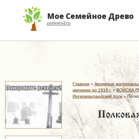
Мое Семейное Древо
pomnirod.ru
Главная
»
Архивные материалы
империи до 1918 г.
»
ВОЙСКА Р
Ингерманландский полк
»
Полко
Полковая