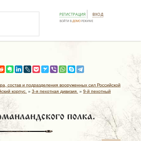
РЕГИСТРАЦИЯ
ВХОД
ВОЙТИ В
ДЕМО
РЕЖИМЕ
ура, состав и подразделения вооруженных сил Российской
ский корпус.
»
3-я пехотная дивизия.
»
9-й пехотный
рманландского полка.