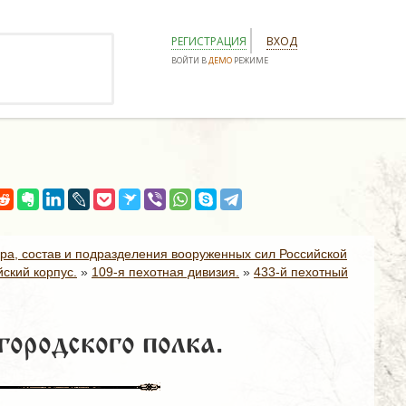
РЕГИСТРАЦИЯ
ВХОД
ВОЙТИ В
ДЕМО
РЕЖИМЕ
ура, состав и подразделения вооруженных сил Российской
ский корпус.
»
109-я пехотная дивизия.
»
433-й пехотный
ородского полка.