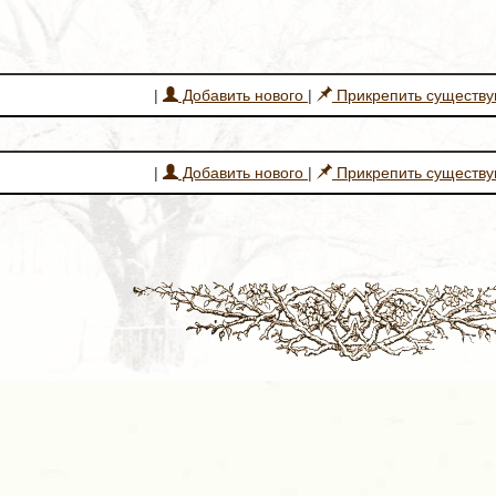
|
Добавить нового
|
Прикрепить существ
|
Добавить нового
|
Прикрепить существ