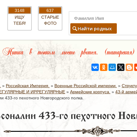
3148
637
ИЩУ
СТАРЫЕ
ТЕБЯ!
ФОТО
Найти родных
Нитка в тонком месте рвется. (татарская)
.
»
Российская Империя.
»
Военные Российской империи.
»
Структ
ЕГУЛЯРНЫЕ И ИРРЕГУЛЯРНЫЕ
»
Армейские корпуса.
»
43-й армей
и 433-го пехотного Новгородского полка.
соналии 433-го пехотного Новг