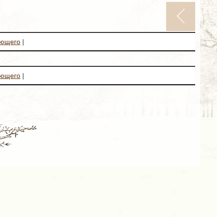
ующего
|
ующего
|