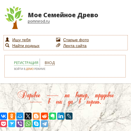
Мое Семейное Древо
pomnirod.ru
Ищу тебя
Старые фото
Найти родных
Лента сайта
РЕГИСТРАЦИЯ
ВХОД
ВОЙТИ В
ДЕМО
РЕЖИМЕ
Даровое — на ветер, трудовое
— в сок да в корень.