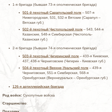
1-я бригада (бывшая 73-я ополченческая бригада)
501-й пехотный Сарапульский полк
– 507-я
Нижегородская, 531, 532-я Вятские (Сарапул –
Вятская губ.)
502-й пехотный Чистопольский полк
– 543, 544-я
Казанские, 548-я Симбирская (Чистополь-
Казанская губ.)
2-я бригада (бывшая 74-я ополченческая бригада)
503-й пехотный Чигиринский полк
– 433-я Киевская,
437, 438-я Черниговские (Чигирин - Киевская губ.)
504-й пехотный Верхне-Уральский полк
– 439-я
Черниговская, 551-я Симбирская, 568-я
Оренбургская (Верхнеуральск – Оренбургская губ.)
126-я артиллерийская бригада
Род войск:
Сухопутные войска
Старшинство
:
Праздник
: