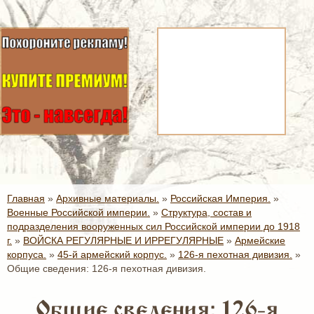
Главная
»
Архивные материалы.
»
Российская Империя.
»
Военные Российской империи.
»
Структура, состав и
подразделения вооруженных сил Российской империи до 1918
г.
»
ВОЙСКА РЕГУЛЯРНЫЕ И ИРРЕГУЛЯРНЫЕ
»
Армейские
корпуса.
»
45-й армейский корпус.
»
126-я пехотная дивизия.
»
Общие сведения: 126-я пехотная дивизия.
Общие сведения: 126-я