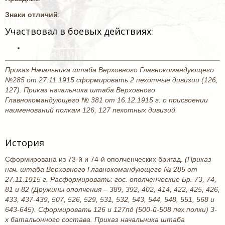
Знаки отличий
:
Участвовал в боевых действиях:
Приказ Начальника штаба Верховного Главнокомандующего
№285 от 27.11.1915 сформировать 2 пехотные дивизии (126,
127). Приказ начальника штаба Верховного
Главнокомандующего № 381 от 16.12.1915 г. о присвоении
наименований полкам 126, 127 пехотных дивизий.
История
Сформирована из 73-й и 74-й ополченческих бригад.
(Приказ
нач. штаба Верховного Главнокомандующего № 285 от
27.11.1915 г. Расформировать: гос. ополченческие Бр. 73, 74,
81 и 82 (Дружины ополчения – 389, 392, 402, 414, 422, 425, 426,
433, 437-439, 507, 526, 529, 531, 532, 543, 544, 548, 551, 568 и
643-645). Сформировать 126 и 127пд (500-й-508 пех полки) 3-
х батальонного состава. Приказ начальника штаба