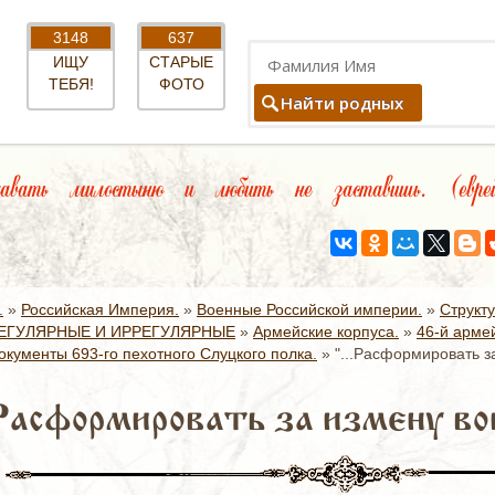
3148
637
ИЩУ
СТАРЫЕ
ТЕБЯ!
ФОТО
Найти родных
вать милостыню и любить не заставишь. (еврей
.
»
Российская Империя.
»
Военные Российской империи.
»
Структ
ЕГУЛЯРНЫЕ И ИРРЕГУЛЯРНЫЕ
»
Армейские корпуса.
»
46-й армей
окументы 693-го пехотного Слуцкого полка.
»
"...Расформировать з
.Расформировать за измену во