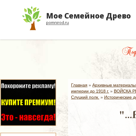
Мое Семейное Древо
pomnirod.ru
Пода
Главная
»
Архивные материалы
империи до 1918 г.
»
ВОЙСКА Р
Слуцкий полк.
»
Исторические д
"..