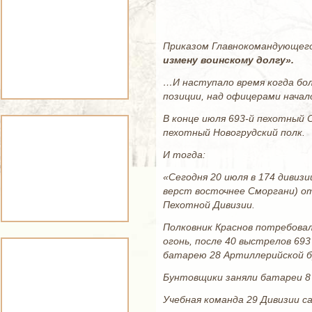
Приказом Главнокомандующего
измену воинскому долгу».
…И наступало время когда бол
позиции, над офицерами начал
В конце июля 693-й пехотный С
пехотный Новогрудский полк.
И тогда:
«Сегодня 20 июля в 174 дивизи
верст восточнее Сморгани) от
Пехотной Дивизии.
Полковник Краснов потребовал
огонь, после 40 выстрелов 693
батарею 28 Артиллерийской бр
Бунтовщики заняли батареи 8 
Учебная команда 29 Дивизии с