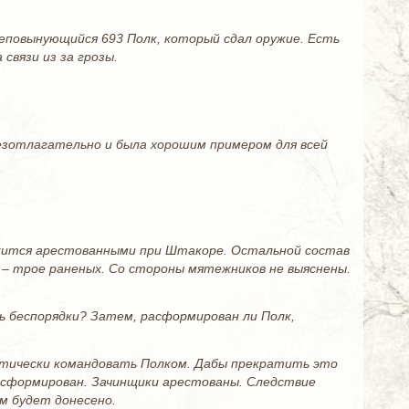
еповынующийся 693 Полк, который сдал оружие. Есть
связи из за грозы.
безотлагательно и была хорошим примером для всей
ержится арестованными при Штакоре. Остальной состав
 – трое раненых. Со стороны мятежников не выяснены.
ь беспорядки? Затем, расформирован ли Полк,
актически командовать Полком. Дабы прекратить это
расформирован. Зачинщики арестованы. Следствие
м будет донесено.