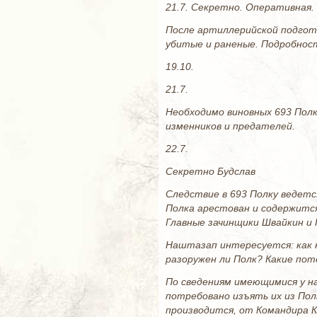
21.7. Секретно. Оперативная. 
После артиллерийской подгот
убитые и раненые. Подробност
19.10.
21.7.
Необходимо виновных 693 Полк
изменников и предателей.
22.7.
Секретно Будслав
Следствие в 693 Полку ведетс
Полка арестован и содержится
Главные зачинщики Швайкин и 
Наштазап интересуется: как н
разоружен ли Полк? Какие пот
По сведениям имеющимися у н
потребовано изъять их из Пол
производится,
от Командира К