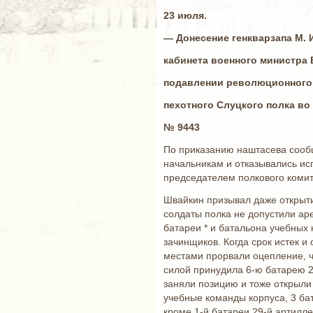
23
июля.
— Донесение генкварзапа М. 
кабинета военного министра 
подавлении революционного 
пехотного Слуцкого полка во
№ 9443
По приказанию наштасева сооб
начальникам и отказывались ис
председателем полкового коми
Швайкин призывал даже открыти
солдаты полка не допустили аре
батареи * и батальона учебных 
зачинщиков. Когда срок истек и
местами прорвали оцепление, ча
силой принудила 6-ю батарею 2
заняли позицию и тоже открыли 
учебные команды корпуса, 3 бат
кроме 1-й батареи 29-й артилле