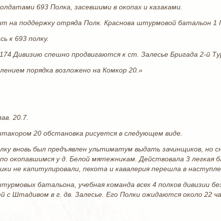
олдатами 693 Полка, засевшими в окопах и казаками.
ит на поддержку отряда Полк. Краснова штурмовой батальон 1 
ь к 693 полку.
 174 Дивизию спешно продвигаются к ст. Залесье Бригада 2-й Ту
ением порядка возложено на Комкор 20.»
в. 20.7.
такором 20 обстановка рисуется в следующем виде.
Полку вновь был предъявлен ультиматум выдать зачинщиков, но 
по окопавшимся у д. Белой мятежникам. Действовала 3 легкая ба
ки не капитулировали, пехота и кавалерия перешла в наступле
турмовых батальона, учебная команда всех 4 полков дивизии без
й с Штадивом в г. дв. Залесье. Его Полки ожидаются около 22 ча