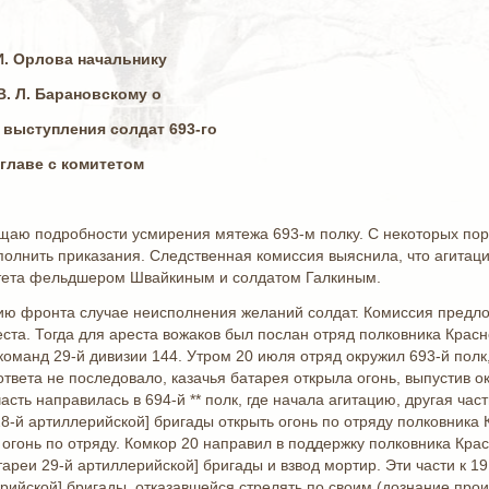
И. Орлова начальнику
В. Л. Барановскому о
выступления солдат 693-го
 главе с комитетом
щаю подробности усмирения мятежа 693-м полку. С некоторых пор
полнить приказания. Следственная комиссия выяснила, что агитаци
тета фельдшером Швайкиным и солдатом Галкиным.
ю фронта случае неисполнения желаний солдат. Комиссия предло
ста. Тогда для ареста вожаков был послан отряд полковника Красно
команд 29-й дивизии 144. Утром 20 июля отряд окружил 693-й полк
 ответа не последовало, казачья батарея открыла огонь, выпустив 
сть направилась в 694-й ** полк, где начала агитацию, другая част
8-й артиллерийской] бригады открыть огонь по отряду полковника
огонь по отряду. Комкор 20 направил в поддержку полковника Кра
ареи 29-й артиллерийской] бригады и взвод мортир. Эти части к 19
рийской] бригады, отказавшейся стрелять по своим (дознание прои