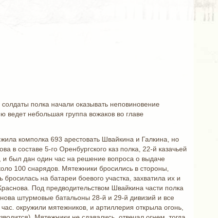
 солдаты полка начали оказывать неповиновение
ю ведет небольшая группа вожаков во главе
жила комполка 693 арестовать Швайкина и Галкина, но
ва в составе 5-го Оренбургского каз полка, 22-й казачьей
, и был дан один час на решение вопроса о выдаче
около 100 снарядов. Мятежники бросились в стороны,
ь бросилась на батареи боевого участка, захватила их и
 Краснова. Под предводительством Швайкина части полка
снова штурмовые батальоны 28-й и 29-й дивизий и все
 час. окружили мятежников, и артиллерия открыла огонь,
зводится). Мятежники не сдавались, отвечал огнем, тогда