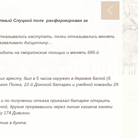
отный Слуцкий полк расформирован за
отказывались наступать, полки отказывались менять
разваливали дисциплину…
ходить на сморгонские позиции и менять 695-й
х аресту, был в 5 часов окружен в деревне Белой (5
его Полка, 22-й Донской батареи и учебной команды 29
 и по получении отказа приказал батарее открыть
елой, другие прорвавшись через линию казаков заняли
у 174 Дивизии.
тие в бунте.