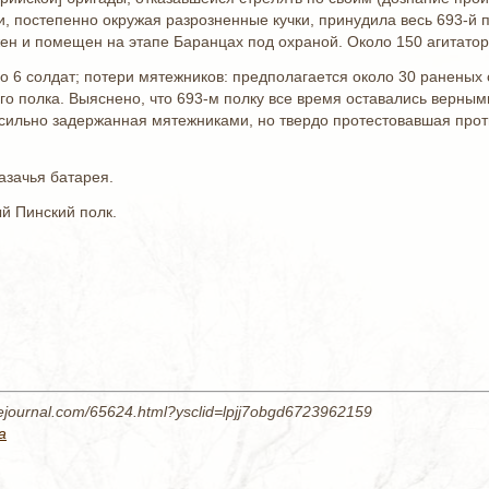
, постепенно окружая разрозненные кучки, принудила весь 693-й п
жен и помещен на этапе Баранцах под охраной. Около 150 агитато
но 6 солдат; потери мятежников: предполагается около 30 раненых 
го полка. Выяснено, что 693-м полку все время оставались верны
насильно задержанная мятежниками, но твердо протестовавшая про
казачья батарея.
ый Пинский полк.
livejournal.com/65624.html?ysclid=lpjj7obgd6723962159
а