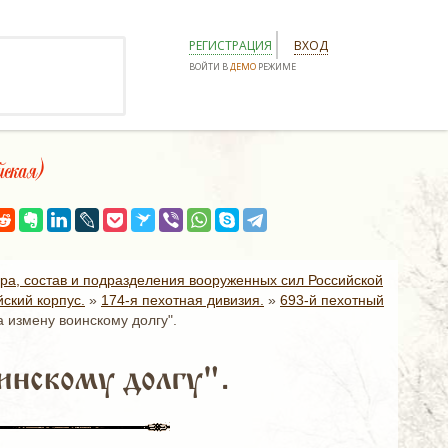
РЕГИСТРАЦИЯ
ВХОД
ВОЙТИ В
ДЕМО
РЕЖИМЕ
ская)
ура, состав и подразделения вооруженных сил Российской
ский корпус.
»
174-я пехотная дивизия.
»
693-й пехотный
а измену воинскому долгу".
инскому долгу".