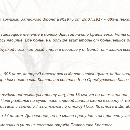
 армиями Западного фронта №1976 от 29.07.1917
« 693-й пех
ьшевицкое течение в полках дивизий начало брать верх. Роты 
ось насилие. Все больше и больше агитаторы от большевиков 
луцкий полк, который стоял в резерве у д. Белой, отказался вы
и, 693 полк, который отказался выдавать зачинщиков, подлежащи
рядом полковника Краснова в составе 5-го Оренбургского Казачь
 выдачи подлежащих аресту лиц, дав 15 минут на размышление,
 Полк разбился на кучки, часть людей заняла окопы к северу д. Б
игады и сделали 7 выстрелов по отряду Полк. Краснова и Штаб
и 17 тяжел. Дивизионов, но не могли принудить их принять учас
амовольно ушли из состава отряда Полковника Краснова.