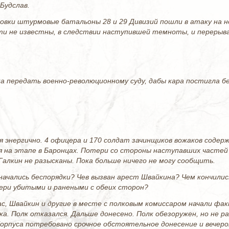
Будслав.
овки штурмовые батальоны 28 и 29 Дивизий пошли в атаку на н
и не известны, в следствии наступившей темноты, и перерыва 
а передать военно-революционному суду, дабы кара постигла 
я энергично. 4 офицера и 170 солдат зачинщиков вожаков сод
 на этапе в Баронцах. Потери со стороны наступавших частей
Галкин не разысканы. Пока больше ничего не могу сообщить.
ачались беспорядки? Чев вызван арест Швайкина? Чем кончилис
ери убитыми и ранеными с обеих сторон?
ас, Швайкин и другие в месте с полковым комиссаром начали ф
ка. Полк отказался. Дальше донесено. Полк обезоружен, но не 
орпуса потребовано срочное обстоятельное донесение и вечеро