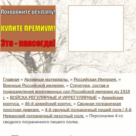
Главная
»
Архивные материалы.
»
Российская Империя.
»
Военные Российской империи.
»
Структура, состав и
подразделения вооруженных сил Российской империи до 1918
г.
»
ВОЙСКА РЕГУЛЯРНЫЕ И ИРРЕГУЛЯРНЫЕ
»
Армейские
корпуса.
»
46-й армейский корпус.
»
Сводная пограничная
пехотная дивизия.
»
4-й сводный пограничный пеший полк / 4-й
Неманский пограничный пехотный полк.
»
Персоналии 4-го
сводного пограничного пешего полка.