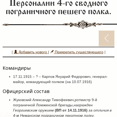
Персоналии 4-го сводного
пограничного пешего полка.
|
Добавить нового
|
Прикрепить существующего
|
Командиры
17.11.1915 – ? – Карпов Януарий Федорович, генерал-
майор, командующий полком (на 10.07.1916)
Офицерский состав
Жуковский Александр Тимофеевич,ротмистр 9-й
пограничной Ломжинской бригады,
награжден
Георгиевским оружием
(ВП от 14.11.1916)
за отличия в
4-м Неманском пограничном пехотном полку
.