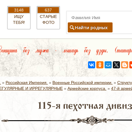
3148
637
ИЩУ
СТАРЫЕ
ТЕБЯ!
ФОТО
Найти родных
щина без мужа - лошадь без узды. (татарс
.
»
Российская Империя.
»
Военные Российской империи.
»
Структ
ЕГУЛЯРНЫЕ И ИРРЕГУЛЯРНЫЕ
»
Армейские корпуса.
»
47-й армей
115-я пехотная дивиз