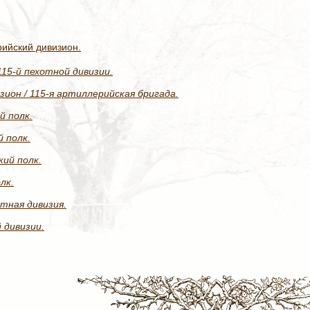
рийский дивизион.
15-й пехотной дивизии.
зион / 115-я артиллерийская бригада.
й полк.
 полк.
ий полк.
лк.
отная дивизия.
 дивизии.