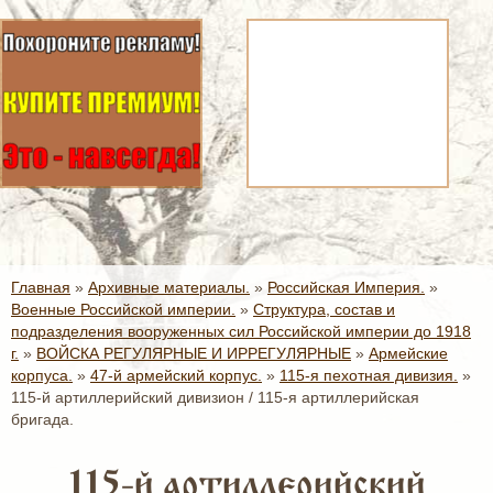
Главная
»
Архивные материалы.
»
Российская Империя.
»
Военные Российской империи.
»
Структура, состав и
подразделения вооруженных сил Российской империи до 1918
г.
»
ВОЙСКА РЕГУЛЯРНЫЕ И ИРРЕГУЛЯРНЫЕ
»
Армейские
корпуса.
»
47-й армейский корпус.
»
115-я пехотная дивизия.
»
115-й артиллерийский дивизион / 115-я артиллерийская
бригада.
115-й артиллерийский