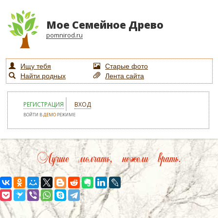
Мое Семейное Древо
pomnirod.ru
Ищу тебя
Старые фото
Найти родных
Лента сайта
РЕГИСТРАЦИЯ
ВХОД
ВОЙТИ В
ДЕМО
РЕЖИМЕ
Лучше молчать, нежели врать.