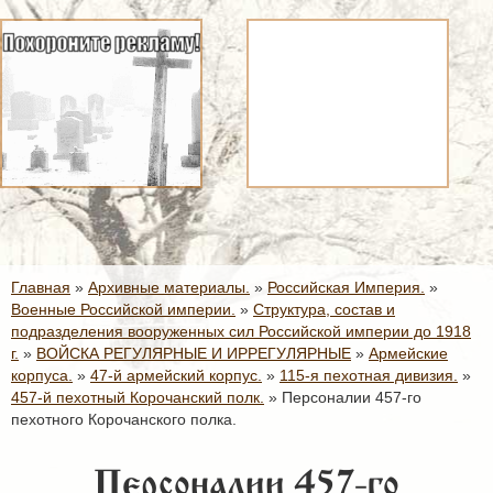
Главная
»
Архивные материалы.
»
Российская Империя.
»
Военные Российской империи.
»
Структура, состав и
подразделения вооруженных сил Российской империи до 1918
г.
»
ВОЙСКА РЕГУЛЯРНЫЕ И ИРРЕГУЛЯРНЫЕ
»
Армейские
корпуса.
»
47-й армейский корпус.
»
115-я пехотная дивизия.
»
457-й пехотный Корочанский полк.
»
Персоналии 457-го
пехотного Корочанского полка.
Персоналии 457-го