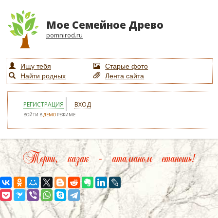
Мое Семейное Древо
pomnirod.ru
Ищу тебя
Старые фото
Найти родных
Лента сайта
РЕГИСТРАЦИЯ
ВХОД
ВОЙТИ В
ДЕМО
РЕЖИМЕ
Терпи, казак – атаманом станешь!