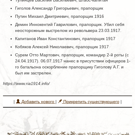
Тулинцев Василий Васильевич, штабс-капитан
Гиголов Александр Григорьевич, прапорщик
Путин Михаил Дмитриевич, прапорщик 1916
Демин Иннокентий Гаврилович, прапорщик. Убил себя
неосторожным выстрелом из револьвера 23.03.1917.
Капитанов Иван Константинович, прапорщик 1917
Кобяков Алексей Николаевич, прапорщик 1917
Сурем Отто Мартович, прапорщик, командир 2-й роты (с
24.04.1917). 06.07.1917 нанес в присутствии офицеров 1-
го батальона оскорбление прапорщику Гиголову А.Г. и
был им застрелен.
https://www.ria1914.info/
|
Добавить нового
|
Прикрепить существующего
|