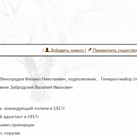
|
Добавить нового
|
Прикрепить существ
 Виноградов Михаил Николаевич, подполковник, . Генерал-майор (пр.
овник Забродский Василий Иванович
м. командующий полком в 1917г.
й адъютант в 1917г.
ьевич,прапорщик
, поручик