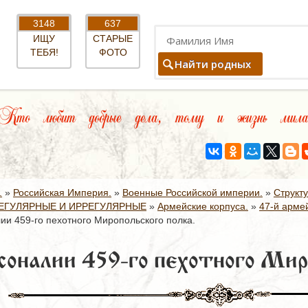
3148
637
ИЩУ
СТАРЫЕ
ТЕБЯ!
ФОТО
Найти родных
Кто любит добрые дела, тому и жизнь мила
.
»
Российская Империя.
»
Военные Российской империи.
»
Структ
ЕГУЛЯРНЫЕ И ИРРЕГУЛЯРНЫЕ
»
Армейские корпуса.
»
47-й армей
ии 459-го пехотного Миропольского полка.
соналии 459-го пехотного Миро