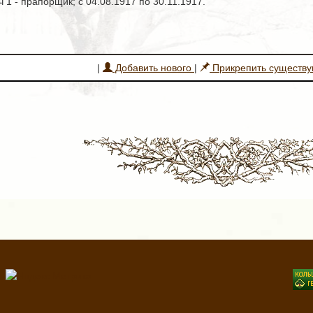
 1 - прапорщик; с 04.08.1917 по 30.11.1917.
|
Добавить нового
|
Прикрепить существ