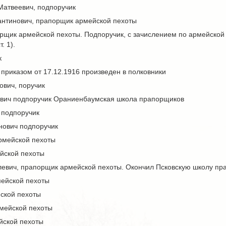
Матвеевич, подпоручик
нтинович, прапорщик армейской пехоты
рщик армейской пехоты. Подпоручик, с зачислением по армейской пех
. 1).
к
 приказом от 17.12.1916 произведен в полковники
ович, поручик
ович подпоручик Ораниенбаумская школа прапорщиков
 подпоручик
нович подпоручик
рмейской пехоты
йской пехоты
евич, прапорщик армейской пехоты. Окончил Псковскую школу прап
ейской пехоты
ской пехоты
мейской пехоты
йской пехоты