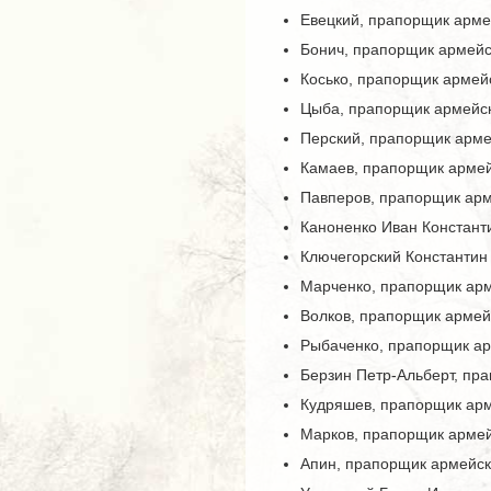
Евецкий, прапорщик арме
Бонич, прапорщик армейс
Косько, прапорщик армей
Цыба, прапорщик армейс
Перский, прапорщик арме
Камаев, прапорщик армей
Павперов, прапорщик арм
Каноненко Иван Констант
Ключегорский Константин
Марченко, прапорщик ар
Волков, прапорщик армей
Рыбаченко, прапорщик а
Берзин Петр-Альберт, пр
Кудряшев, прапорщик ар
Марков, прапорщик армей
Апин, прапорщик армейск