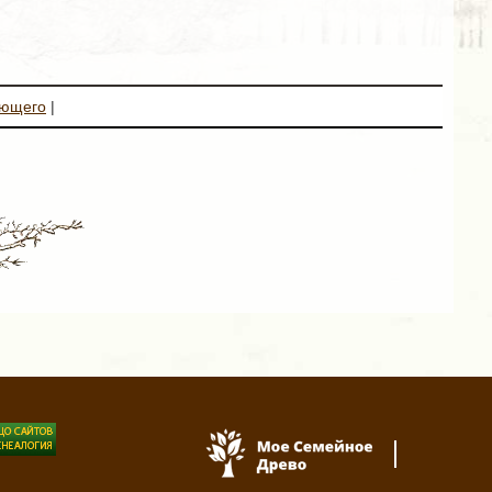
ующего
|