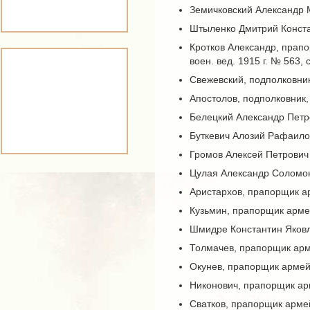
Земичковский Александр 
Штыленко Дмитрий Конста
Кротков Александр, прапо
воен. вед. 1915 г. № 563, ст
Свежевский, подполковни
Апостолов, подполковник,
Белецкий Александр Петр
Буткевич Алозий Рафаил
Громов Алексей Петрович
Цулая Александр Соломо
Аристархов, прапорщик а
Кузьмин, прапорщик арме
Шмидре Константин Яковл
Толмачев, прапорщик арм
Окунев, прапорщик армей
Никонович, прапорщик ар
Сватков, прапорщик арме