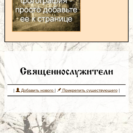
Священнослужители
|
Добавить нового
|
Прикрепить существующего
|