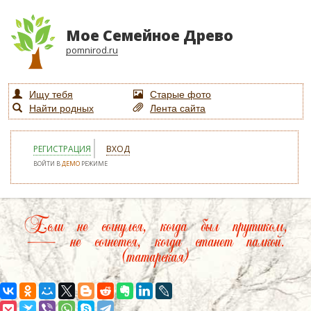
Мое Семейное Древо
pomnirod.ru
Ищу тебя
Старые фото
Найти родных
Лента сайта
РЕГИСТРАЦИЯ
ВХОД
ВОЙТИ В
ДЕМО
РЕЖИМЕ
Если не согнулся, когда был прутиком,
— не согнется, когда станет палкой.
(татарская)