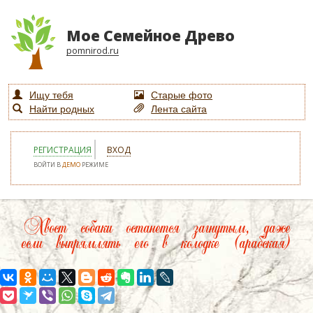
Мое Семейное Древо
pomnirod.ru
Ищу тебя
Старые фото
Найти родных
Лента сайта
РЕГИСТРАЦИЯ
ВХОД
ВОЙТИ В
ДЕМО
РЕЖИМЕ
Хвост собаки останется загнутым, даже
если выпрямлять его в колодке (арабская)