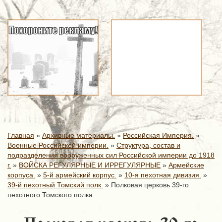
Главная
»
Архивные материалы.
»
Российская Империя.
»
Военные Российской империи.
»
Структура, состав и
подразделения вооруженных сил Российской империи до 1918
г.
»
ВОЙСКА РЕГУЛЯРНЫЕ И ИРРЕГУЛЯРНЫЕ
»
Армейские
корпуса.
»
5-й армейский корпус.
»
10-я пехотная дивизия.
»
39-й пехотный Томский полк.
»
Полковая церковь 39-го
пехотного Томского полка.