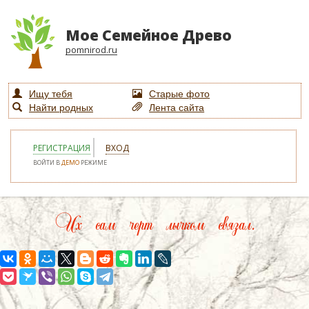
Мое Семейное Древо
pomnirod.ru
Ищу тебя
Старые фото
Найти родных
Лента сайта
РЕГИСТРАЦИЯ
ВХОД
ВОЙТИ В
ДЕМО
РЕЖИМЕ
Их сам черт лычком связал.