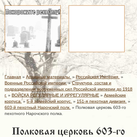
Главная
»
Архивные материалы.
»
Российская Империя.
»
Военные Российской империи.
»
Структура, состав и
подразделения вооруженных сил Российской империи до 1918
г.
»
ВОЙСКА РЕГУЛЯРНЫЕ И ИРРЕГУЛЯРНЫЕ
»
Армейские
корпуса.
»
5-й армейский корпус.
»
151-я пехотная дивизия.
»
603-й пехотный Нарочский полк.
»
Полковая церковь 603-го
пехотного Нарочского полка.
Полковая церковь 603-го