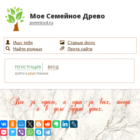
Мое Семейное Древо
pomnirod.ru
Ищу тебя
Старые фото
Найти родных
Лента сайта
РЕГИСТРАЦИЯ
ВХОД
ВОЙТИ В
ДЕМО
РЕЖИМЕ
Все за одного, а один за всех, тогда
и в деле будет успех.