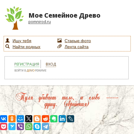
Мое Семейное Древо
pomnirod.ru
Ищу тебя
Старые фото
Найти родных
Лента сайта
РЕГИСТРАЦИЯ
ВХОД
ВОЙТИ В
ДЕМО
РЕЖИМЕ
Пуля убивает тело, а слово —
душу. (еврейская)