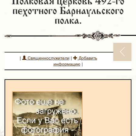
Полковая церковь 492-го
пехотного Барнаульского
полка.
|
Священнослужители
|
Добавить
информацию
|