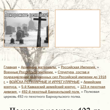
Главная
»
Архивные материалы.
»
Российская Империя.
»
Военные Российской империи.
»
Структура, состав и
подразделения вооруженных сил Российской империи до 1918
г.
»
ВОЙСКА РЕГУЛЯРНЫЕ И ИРРЕГУЛЯРНЫЕ
»
Армейские
корпуса.
»
5-й Кавказский армейский корпус.
»
123-я пехотная
дивизия.
»
492-й пехотный Барнаульский полк.
»
Полковая
церковь 492-го пехотного Барнаульского полка.