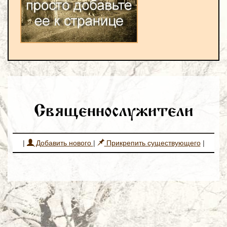
Священнослужители
|
Добавить нового
|
Прикрепить существующего
|